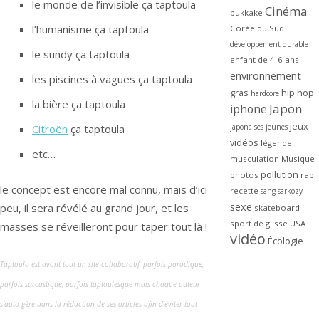
le monde de l’invisible ça taptoula
Cinéma
bukkake
l’humanisme ça taptoula
Corée du Sud
développement durable
le sundy ça taptoula
enfant de 4-6 ans
environnement
les piscines à vagues ça taptoula
gras
hip hop
hardcore
la bière ça taptoula
Japon
iphone
jeux
japonaises
jeunes
Citroën
ça taptoula
vidéos
légende
etc…
musculation
Musique
pollution
photos
rap
le concept est encore mal connu, mais d’ici
recette
sang
sarkozy
sexe
peu, il sera révélé au grand jour, et les
skateboard
sport de glisse
USA
masses se réveilleront pour taper tout là !
vidéo
Écologie
Taptoula est avant tout un site collaboratif, parfois parodique,
parfois sarcastique, parfois taptoulesque mais chaque auteur
s’auto-gère dans la rédaction de ses articles afin d’éviter tout