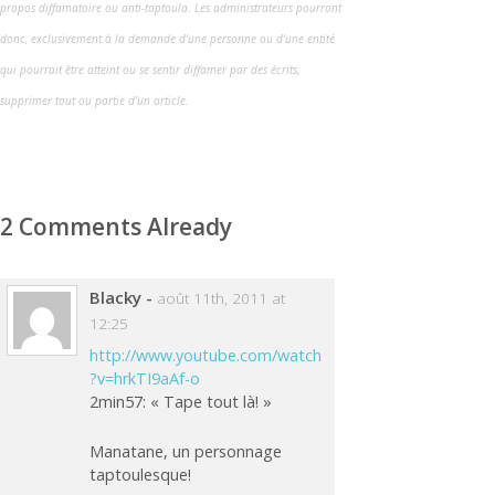
propos diffamatoire ou anti-taptoula. Les administrateurs pourront
donc, exclusivement à la demande d’une personne ou d’une entité
qui pourrait être atteint ou se sentir diffamer par des écrits,
supprimer tout ou partie d’un article.
2 Comments Already
Blacky
-
août 11th, 2011 at
12:25
http://www.youtube.com/watch
?v=hrkTI9aAf-o
2min57: « Tape tout là! »
Manatane, un personnage
taptoulesque!