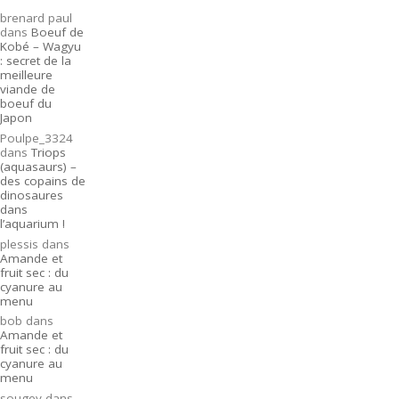
brenard paul
dans
Boeuf de
Kobé – Wagyu
: secret de la
meilleure
viande de
boeuf du
Japon
Poulpe_3324
dans
Triops
(aquasaurs) –
des copains de
dinosaures
dans
l’aquarium !
plessis
dans
Amande et
fruit sec : du
cyanure au
menu
bob
dans
Amande et
fruit sec : du
cyanure au
menu
sougey
dans