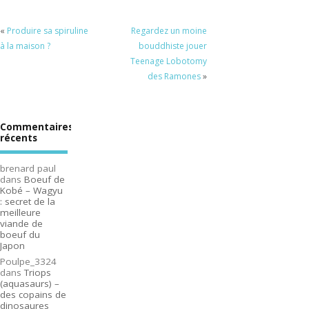
«
Produire sa spiruline
Regardez un moine
à la maison ?
bouddhiste jouer
Teenage Lobotomy
des Ramones
»
Commentaires
récents
brenard paul
dans
Boeuf de
Kobé – Wagyu
: secret de la
meilleure
viande de
boeuf du
Japon
Poulpe_3324
dans
Triops
(aquasaurs) –
des copains de
dinosaures