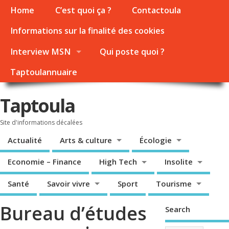
Home
C’est quoi ça ?
Contactoula
Informations sur la finalité des cookies
Interview MSN
Qui poste quoi ?
Taptoulannuaire
Taptoula
Site d'informations décalées
Actualité
Arts & culture
Écologie
Economie – Finance
High Tech
Insolite
Santé
Savoir vivre
Sport
Tourisme
Bureau d’études
Search