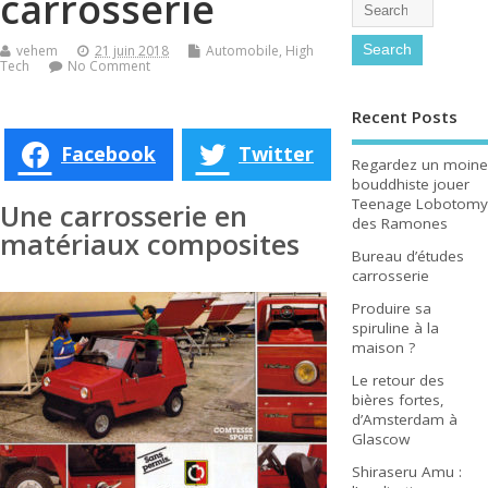
carrosserie
vehem
21 juin 2018
Automobile
,
High
Tech
No Comment
Recent Posts
Facebook
Twitter
Regardez un moine
bouddhiste jouer
Teenage Lobotomy
Une carrosserie en
des Ramones
matériaux composites
Bureau d’études
carrosserie
Produire sa
spiruline à la
maison ?
Le retour des
bières fortes,
d’Amsterdam à
Glascow
Shiraseru Amu :