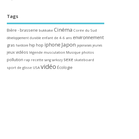
Tags
Cinéma
Bière - brasserie
bukkake
Corée du Sud
environnement
enfant de 4-6 ans
développement durable
Japon
iphone
gras
hip hop
hardcore
japonaises
jeunes
jeux vidéos
légende
musculation
Musique
photos
sexe
pollution
rap
recette
skateboard
sang
sarkozy
vidéo
Écologie
sport de glisse
USA