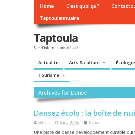
Home
C’est quoi ça ?
Contacto
Taptoulannuaire
Taptoula
Site d'informations décalées
Actualité
Arts & culture
Écologie
Tourisme
Archives for Danse
Dansez écolo : la boîte de nu
vehem
3 mai 2008
Danse
Une piste de danse développement durable qui fo