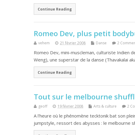
Continue Reading
Romeo Dev, plus petit bodyb
vehem
21 février 2008
Danse
2 Commen
Romeo Dev, mini-muscleman, culturiste Indien d
Weng), une superstar de la danse (Thavakalai aka
Continue Reading
Tout sur le melbourne shuffl
geoff
19 février 2008
Arts & culture
2 C
A l'heure où le phénomène tecktonik bat son ple
jumpstyle, ressort des abysses : le melbourne sh