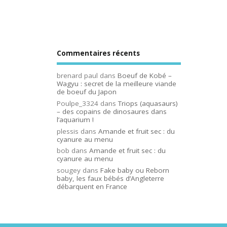
Commentaires récents
brenard paul
dans
Boeuf de Kobé –
Wagyu : secret de la meilleure viande
de boeuf du Japon
Poulpe_3324
dans
Triops (aquasaurs)
– des copains de dinosaures dans
l’aquarium !
plessis
dans
Amande et fruit sec : du
cyanure au menu
bob
dans
Amande et fruit sec : du
cyanure au menu
sougey
dans
Fake baby ou Reborn
baby, les faux bébés d’Angleterre
débarquent en France