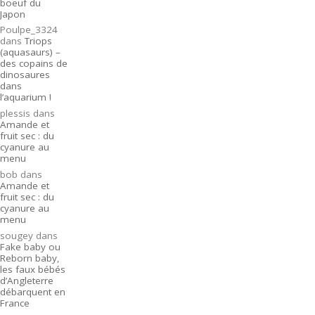
boeuf du
Japon
Poulpe_3324
dans
Triops
(aquasaurs) –
des copains de
dinosaures
dans
l’aquarium !
plessis
dans
Amande et
fruit sec : du
cyanure au
menu
bob
dans
Amande et
fruit sec : du
cyanure au
menu
sougey
dans
Fake baby ou
Reborn baby,
les faux bébés
d’Angleterre
débarquent en
France