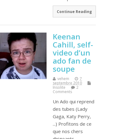
Continue Reading
Keenan
Cahill, self-
video d’un
ado fan de
soupe
vehem
7
septembre 2010
Insolite
2
Comments
Un Ado qui reprend
des tubes (Lady
Gaga, Katy Perry,
...) Profitons de ce
que nos chers
dirigeants