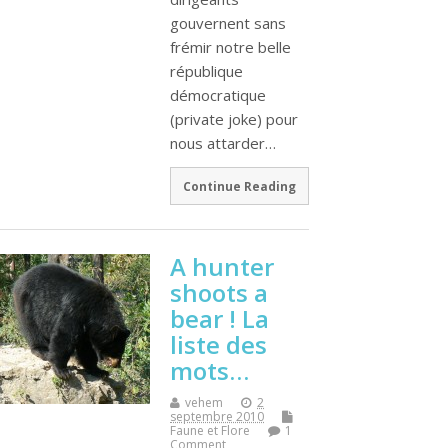
gouvernent sans
frémir notre belle
république
démocratique
(private joke) pour
nous attarder…
Continue Reading
A hunter
shoots a
bear ! La
liste des
mots…
vehem
2
septembre 2010
Faune et Flore
1
Comment