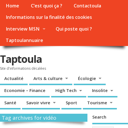
Home
C’est quoi ça ?
Contactoula
Informations sur la finalité des cookies
Interview MSN
Qui poste quoi ?
Taptoulannuaire
Taptoula
Site d'informations décalées
Actualité
Arts & culture
Écologie
Economie – Finance
High Tech
Insolite
Santé
Savoir vivre
Sport
Tourisme
Search
Tag archives for vidéo