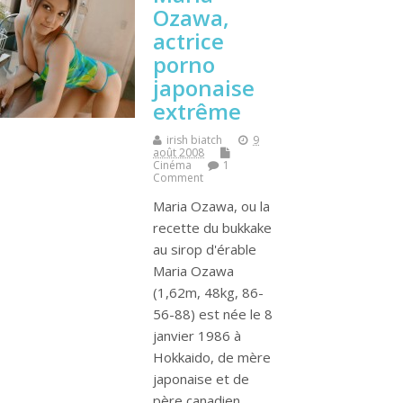
Ozawa,
actrice
porno
japonaise
extrême
irish biatch
9
août 2008
Cinéma
1
Comment
Maria Ozawa, ou la
recette du bukkake
au sirop d'érable
Maria Ozawa
(1,62m, 48kg, 86-
56-88) est née le 8
janvier 1986 à
Hokkaido, de mère
japonaise et de
père canadien…