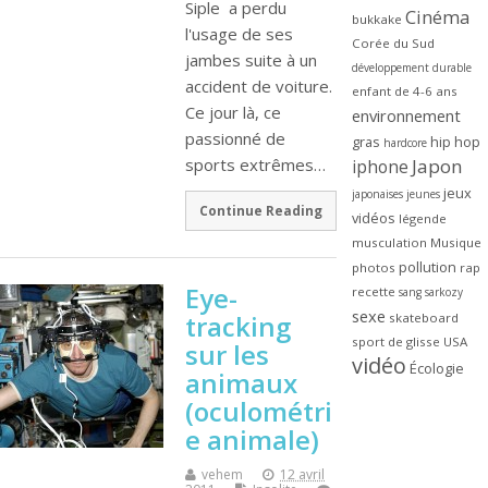
Siple a perdu
Cinéma
bukkake
l'usage de ses
Corée du Sud
jambes suite à un
développement durable
accident de voiture.
enfant de 4-6 ans
Ce jour là, ce
environnement
passionné de
gras
hip hop
hardcore
sports extrêmes…
Japon
iphone
jeux
japonaises
jeunes
Continue Reading
vidéos
légende
musculation
Musique
pollution
photos
rap
Eye-
recette
sang
sarkozy
sexe
tracking
skateboard
sport de glisse
USA
sur les
vidéo
Écologie
animaux
(oculométri
e animale)
vehem
12 avril