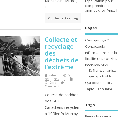
Mont Saint Michel,
l’application pour
comprendre les
il…
animaux, by Anicall
Continue Reading
Pages
Collecte et
C’est quoi ça ?
recyclage
Contactoula
des
Informations sur la
déchets de
finalité des cookies
Interview MSN
l’extrême
Keflione, un artiste
vehem
6
qui tape tout là
octobre 2011
Qui poste quoi ?
Cinéma
1
Comment
Taptoulannuaire
Course de caddie :
des SDF
Tags
Canadiens recyclent
à 100km/h Murray
Bière - brasserie