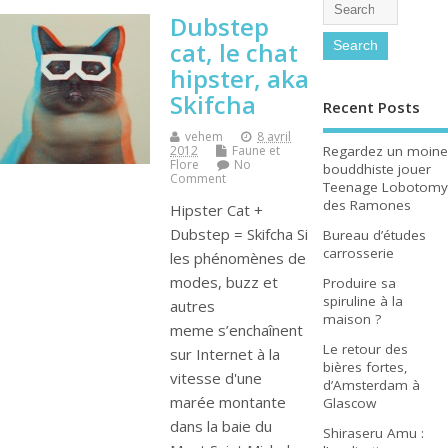
Dubstep
cat, le chat
hipster, aka
Skifcha
Recent Posts
vehem
8 avril
Regardez un moine
2012
Faune et
Flore
No
bouddhiste jouer
Comment
Teenage Lobotomy
des Ramones
Hipster Cat +
Dubstep = Skifcha Si
Bureau d’études
carrosserie
les phénomènes de
modes, buzz et
Produire sa
spiruline à la
autres
maison ?
meme s’enchaînent
Le retour des
sur Internet à la
bières fortes,
vitesse d'une
d’Amsterdam à
marée montante
Glascow
dans la baie du
Shiraseru Amu :