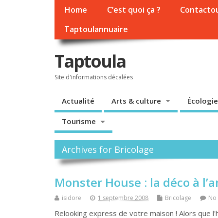
Home
C’est quoi ça ?
Contacto
Taptoulannuaire
Taptoula
Site d'informations décalées
Actualité
Arts & culture
Écologie
Tourisme
Archives for Bricolage
Monster House : la déco à l’
isidore
1 septembre 2008
Bricolage
No
Relooking express de votre maison ! Alors que l'h