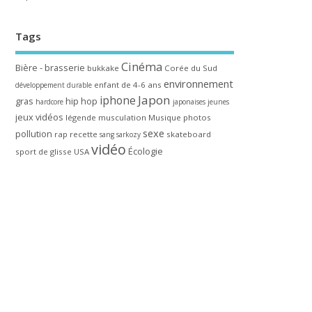
Tags
Cinéma
Bière - brasserie
bukkake
Corée du Sud
environnement
enfant de 4-6 ans
développement durable
Japon
iphone
gras
hip hop
hardcore
japonaises
jeunes
jeux vidéos
légende
musculation
Musique
photos
sexe
pollution
rap
recette
skateboard
sang
sarkozy
vidéo
Écologie
sport de glisse
USA