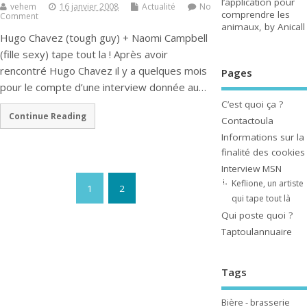
l’application pour
vehem
16 janvier 2008
Actualité
No
comprendre les
Comment
animaux, by Anicall
Hugo Chavez (tough guy) + Naomi Campbell
(fille sexy) tape tout la ! Après avoir
rencontré Hugo Chavez il y a quelques mois
Pages
pour le compte d’une interview donnée au…
C’est quoi ça ?
Continue Reading
Contactoula
Informations sur la
finalité des cookies
Interview MSN
Keflione, un artiste
1
2
qui tape tout là
Qui poste quoi ?
Taptoulannuaire
Tags
Bière - brasserie