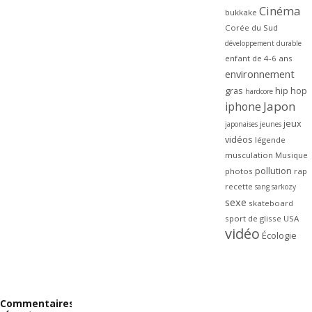
Cinéma
bukkake
Corée du Sud
développement durable
enfant de 4-6 ans
environnement
gras
hip hop
hardcore
Japon
iphone
jeux
japonaises
jeunes
vidéos
légende
musculation
Musique
pollution
photos
rap
recette
sang
sarkozy
sexe
skateboard
sport de glisse
USA
vidéo
Écologie
Commentaires