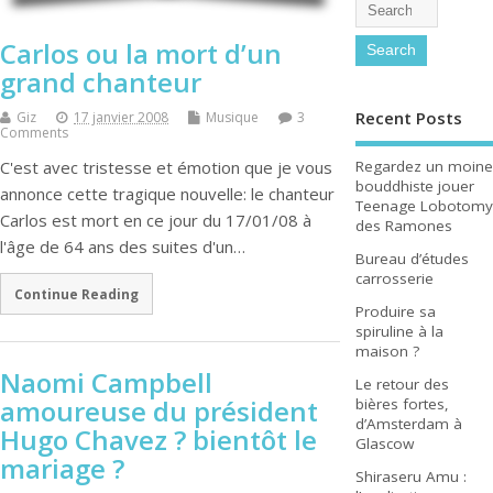
Carlos ou la mort d’un
grand chanteur
Recent Posts
Giz
17 janvier 2008
Musique
3
Comments
Regardez un moine
C'est avec tristesse et émotion que je vous
bouddhiste jouer
annonce cette tragique nouvelle: le chanteur
Teenage Lobotomy
Carlos est mort en ce jour du 17/01/08 à
des Ramones
l'âge de 64 ans des suites d'un…
Bureau d’études
carrosserie
Continue Reading
Produire sa
spiruline à la
maison ?
Naomi Campbell
Le retour des
amoureuse du président
bières fortes,
d’Amsterdam à
Hugo Chavez ? bientôt le
Glascow
mariage ?
Shiraseru Amu :