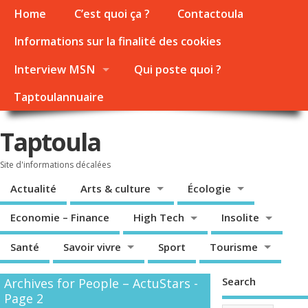
Home
C’est quoi ça ?
Contactoula
Informations sur la finalité des cookies
Interview MSN
Qui poste quoi ?
Taptoulannuaire
Taptoula
Site d'informations décalées
Actualité
Arts & culture
Écologie
Economie – Finance
High Tech
Insolite
Santé
Savoir vivre
Sport
Tourisme
Search
Archives for People – ActuStars -
Page 2