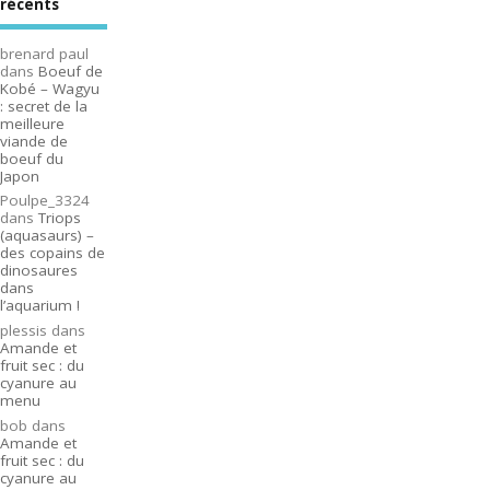
récents
brenard paul
dans
Boeuf de
Kobé – Wagyu
: secret de la
meilleure
viande de
boeuf du
Japon
Poulpe_3324
dans
Triops
(aquasaurs) –
des copains de
dinosaures
dans
l’aquarium !
plessis
dans
Amande et
fruit sec : du
cyanure au
menu
bob
dans
Amande et
fruit sec : du
cyanure au