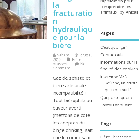
l’application pour
la
comprendre les
fracturatio
animaux, by Anicall
n
hydrauliqu
Pages
e pour la
bière
C’est quoi ça ?
Contactoula
vehem
22 mai
2012
Bière -
Informations sur la
brasserie
No
Comment
finalité des cookies
Interview MSN
Gaz de schiste et
Keflione, un artiste
bière artisanale :
qui tape tout là
incompatibilité !
Qui poste quoi ?
Tout bièrophile ou
Taptoulannuaire
buveur averti
(mettons de côté
les adeptes du
Tags
binge drinking) sait
Bière - brasserie
que le composant