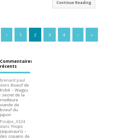
Continue Reading
‹
1
2
3
4
›
»
Commentaires
récents
brenard paul
dans
Boeuf de
Kobé – Wagyu
: secret de la
meilleure
viande de
boeuf du
Japon
Poulpe_3324
dans
Triops
(aquasaurs) –
des copains de