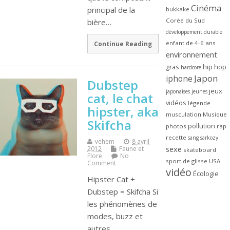
Cinéma
principal de la
bukkake
Corée du Sud
bière…
développement durable
enfant de 4-6 ans
Continue Reading
environnement
gras
hip hop
hardcore
Japon
iphone
Dubstep
jeux
japonaises
jeunes
cat, le chat
vidéos
légende
hipster, aka
musculation
Musique
Skifcha
pollution
photos
rap
recette
sang
sarkozy
vehem
8 avril
sexe
2012
Faune et
skateboard
Flore
No
sport de glisse
USA
Comment
vidéo
Écologie
Hipster Cat +
Dubstep = Skifcha Si
les phénomènes de
modes, buzz et
autres