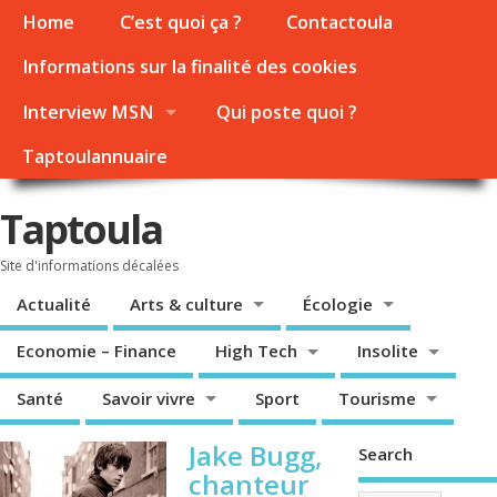
Home
C’est quoi ça ?
Contactoula
Informations sur la finalité des cookies
Interview MSN
Qui poste quoi ?
Taptoulannuaire
Taptoula
Site d'informations décalées
Actualité
Arts & culture
Écologie
Economie – Finance
High Tech
Insolite
Santé
Savoir vivre
Sport
Tourisme
Jake Bugg,
Search
chanteur