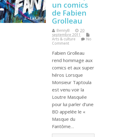
un comics
de Fabien
Grolleau
BennyB
20
septembre 2011
Arts & culture
No
Comment
Fabien Grolleau
rend hommage aux
comics et aux super
héros Lorsque
Monsieur Taptoula
est venu voir la
Loutre Masquée
pour lui parler d’une
BD appelée le «
Masque du
Fantôme…