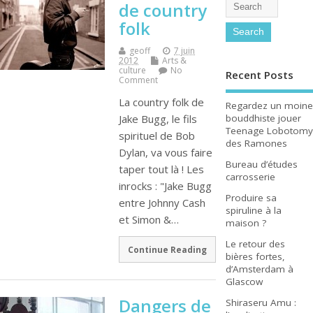
de country
folk
geoff
7 juin
2012
Arts &
culture
No
Recent Posts
Comment
La country folk de
Regardez un moine
bouddhiste jouer
Jake Bugg, le fils
Teenage Lobotomy
spirituel de Bob
des Ramones
Dylan, va vous faire
Bureau d’études
taper tout là ! Les
carrosserie
inrocks : "Jake Bugg
Produire sa
entre Johnny Cash
spiruline à la
et Simon &…
maison ?
Le retour des
Continue Reading
bières fortes,
d’Amsterdam à
Glascow
Dangers de
Shiraseru Amu :