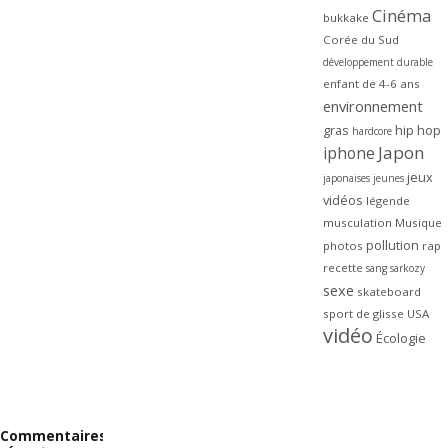
Cinéma
bukkake
Corée du Sud
développement durable
enfant de 4-6 ans
environnement
gras
hip hop
hardcore
Japon
iphone
jeux
japonaises
jeunes
vidéos
légende
musculation
Musique
pollution
photos
rap
recette
sang
sarkozy
sexe
skateboard
sport de glisse
USA
vidéo
Écologie
Commentaires