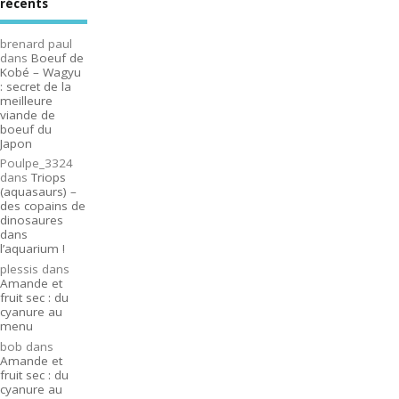
récents
brenard paul
dans
Boeuf de
Kobé – Wagyu
: secret de la
meilleure
viande de
boeuf du
Japon
Poulpe_3324
dans
Triops
(aquasaurs) –
des copains de
dinosaures
dans
l’aquarium !
plessis
dans
Amande et
fruit sec : du
cyanure au
menu
bob
dans
Amande et
fruit sec : du
cyanure au