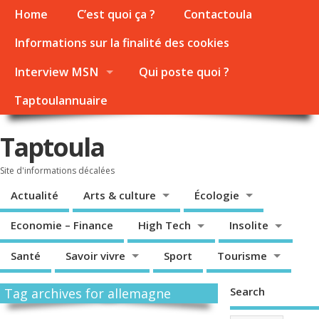
Home
C’est quoi ça ?
Contactoula
Informations sur la finalité des cookies
Interview MSN
Qui poste quoi ?
Taptoulannuaire
Taptoula
Site d'informations décalées
Actualité
Arts & culture
Écologie
Economie – Finance
High Tech
Insolite
Santé
Savoir vivre
Sport
Tourisme
Search
Tag archives for allemagne