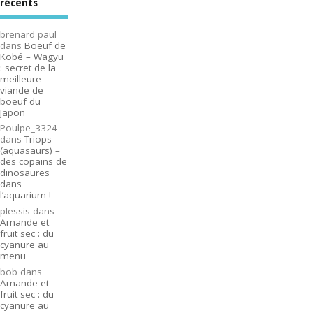
récents
brenard paul
dans
Boeuf de
Kobé – Wagyu
: secret de la
meilleure
viande de
boeuf du
Japon
Poulpe_3324
dans
Triops
(aquasaurs) –
des copains de
dinosaures
dans
l’aquarium !
plessis
dans
Amande et
fruit sec : du
cyanure au
menu
bob
dans
Amande et
fruit sec : du
cyanure au