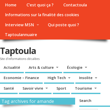
Home
C’est quoi ça ?
Contactoula
Informations sur la finalité des cookies
Interview MSN
Qui poste quoi ?
Taptoulannuaire
Taptoula
Site d'informations décalées
Actualité
Arts & culture
Écologie
Economie – Finance
High Tech
Insolite
Santé
Savoir vivre
Sport
Tourisme
Search
Tag archives for amande