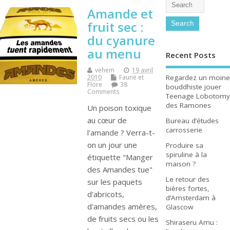
Amande et
fruit sec :
du cyanure
au menu
Recent Posts
vehem
19 avril
Regardez un moine
2010
Faune et
Flore
38
bouddhiste jouer
Comments
Teenage Lobotomy
des Ramones
Un poison toxique
au cœur de
Bureau d’études
carrosserie
l'amande ? Verra-t-
on un jour une
Produire sa
spiruline à la
étiquette "Manger
maison ?
des Amandes tue"
Le retour des
sur les paquets
bières fortes,
d'abricots,
d’Amsterdam à
d'amandes amères,
Glascow
de fruits secs ou les
Shiraseru Amu :