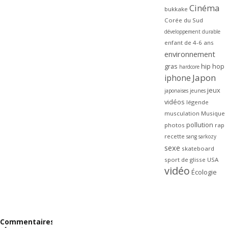
Cinéma
bukkake
Corée du Sud
développement durable
enfant de 4-6 ans
environnement
gras
hip hop
hardcore
Japon
iphone
jeux
japonaises
jeunes
vidéos
légende
musculation
Musique
pollution
photos
rap
recette
sang
sarkozy
sexe
skateboard
sport de glisse
USA
vidéo
Écologie
Commentaires