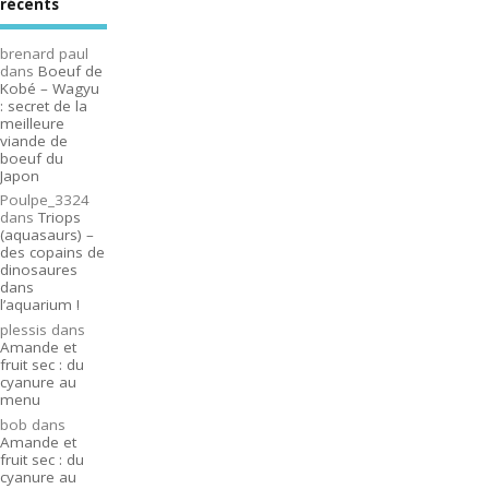
récents
brenard paul
dans
Boeuf de
Kobé – Wagyu
: secret de la
meilleure
viande de
boeuf du
Japon
Poulpe_3324
dans
Triops
(aquasaurs) –
des copains de
dinosaures
dans
l’aquarium !
plessis
dans
Amande et
fruit sec : du
cyanure au
menu
bob
dans
Amande et
fruit sec : du
cyanure au