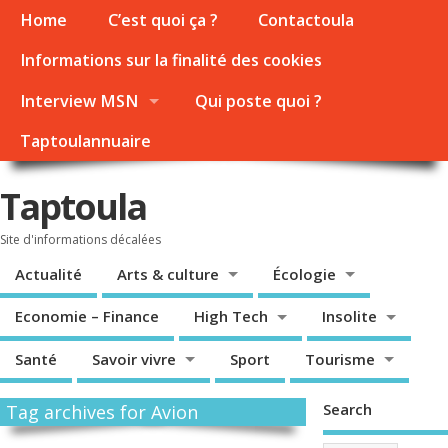
Home
C’est quoi ça ?
Contactoula
Informations sur la finalité des cookies
Interview MSN
Qui poste quoi ?
Taptoulannuaire
Taptoula
Site d'informations décalées
Actualité
Arts & culture
Écologie
Economie – Finance
High Tech
Insolite
Santé
Savoir vivre
Sport
Tourisme
Search
Tag archives for Avion