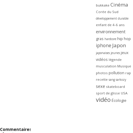
Cinéma
bukkake
Corée du Sud
développement durable
enfant de 4-6 ans
environnement
gras
hip hop
hardcore
Japon
iphone
jeux
japonaises
jeunes
vidéos
légende
musculation
Musique
pollution
photos
rap
recette
sang
sarkozy
sexe
skateboard
sport de glisse
USA
vidéo
Écologie
Commentaires