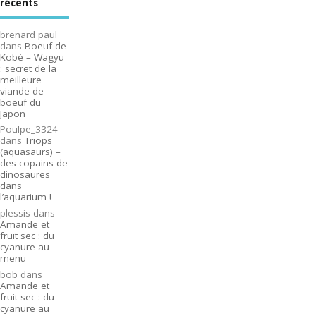
récents
brenard paul
dans
Boeuf de
Kobé – Wagyu
: secret de la
meilleure
viande de
boeuf du
Japon
Poulpe_3324
dans
Triops
(aquasaurs) –
des copains de
dinosaures
dans
l’aquarium !
plessis
dans
Amande et
fruit sec : du
cyanure au
menu
bob
dans
Amande et
fruit sec : du
cyanure au