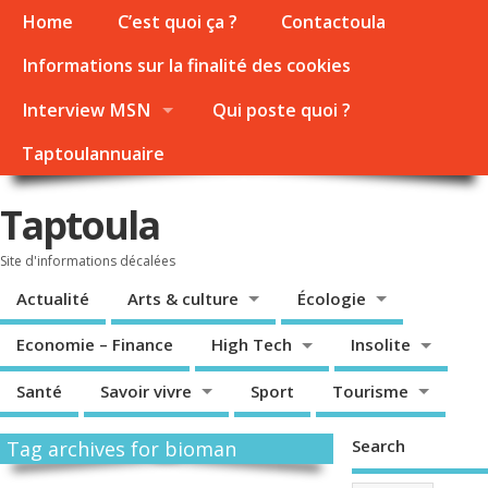
Home
C’est quoi ça ?
Contactoula
Informations sur la finalité des cookies
Interview MSN
Qui poste quoi ?
Taptoulannuaire
Taptoula
Site d'informations décalées
Actualité
Arts & culture
Écologie
Economie – Finance
High Tech
Insolite
Santé
Savoir vivre
Sport
Tourisme
Search
Tag archives for bioman