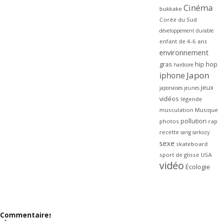
Cinéma
bukkake
Corée du Sud
développement durable
enfant de 4-6 ans
environnement
gras
hip hop
hardcore
Japon
iphone
jeux
japonaises
jeunes
vidéos
légende
musculation
Musique
pollution
photos
rap
recette
sang
sarkozy
sexe
skateboard
sport de glisse
USA
vidéo
Écologie
Commentaires