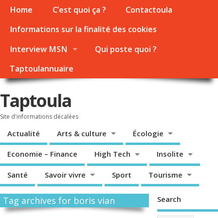
Home
C’est quoi ça ?
Contactoula
Informations sur la finalité des cookies
Interview MSN
Qui poste quoi ?
Taptoulannuaire
Taptoula
Site d'informations décalées
Actualité
Arts & culture
Écologie
Economie – Finance
High Tech
Insolite
Santé
Savoir vivre
Sport
Tourisme
Search
Tag archives for boris vian