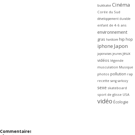
Cinéma
bukkake
Corée du Sud
développement durable
enfant de 4-6 ans
environnement
gras
hip hop
hardcore
Japon
iphone
jeux
japonaises
jeunes
vidéos
légende
musculation
Musique
pollution
photos
rap
recette
sang
sarkozy
sexe
skateboard
sport de glisse
USA
vidéo
Écologie
Commentaires