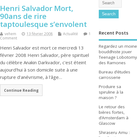
Henri Salvador Mort,
90ans de rire
taptoulesque s’envolent
Recent Posts
vehem
13 février 2008
Actualité
1
Comment
Regardez un moine
Henri Salvador est mort ce mercredi 13
bouddhiste jouer
février 2008 Henri Salvador, père spirituel
Teenage Lobotomy
du célèbre Anakin Darkvador, c'est éteint
des Ramones
aujourd'hui à son domicile suite à une
Bureau d’études
rupture d'anévrisme, à l'âge…
carrosserie
Produire sa
Continue Reading
spiruline à la
maison ?
Le retour des
bières fortes,
d’Amsterdam à
Glascow
Shiraseru Amu :