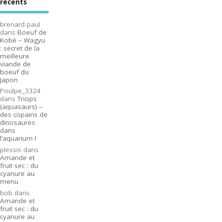
récents
brenard paul
dans
Boeuf de
Kobé – Wagyu
: secret de la
meilleure
viande de
boeuf du
Japon
Poulpe_3324
dans
Triops
(aquasaurs) –
des copains de
dinosaures
dans
l’aquarium !
plessis
dans
Amande et
fruit sec : du
cyanure au
menu
bob
dans
Amande et
fruit sec : du
cyanure au