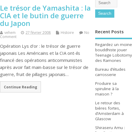
Le trésor de Yamashita : la
CIA et le butin de guerre
du Japon
Recent Posts
vehem
27 février 2008
Histoire
No
Comment
Regardez un moine
Opération Lys d'or : le trésor de guerre
bouddhiste jouer
japonais Les Américains et la CIA ont-ils
Teenage Lobotomy
financé des opérations anticommunistes
des Ramones
après avoir fait main-basse sur le trésor de
Bureau d’études
guerre, fruit de pillages japonais…
carrosserie
Produire sa
Continue Reading
spiruline à la
maison ?
Le retour des
bières fortes,
d’Amsterdam à
Glascow
Shiraseru Amu :