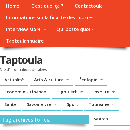
Home
C’est quoi ça ?
Contactoula
Informations sur la finalité des cookies
Interview MSN
Qui poste quoi ?
Taptoulannuaire
Taptoula
Site d'informations décalées
Actualité
Arts & culture
Écologie
Economie – Finance
High Tech
Insolite
Santé
Savoir vivre
Sport
Tourisme
Search
Tag archives for cia