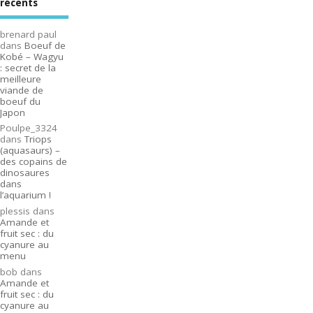
récents
brenard paul
dans
Boeuf de
Kobé – Wagyu
: secret de la
meilleure
viande de
boeuf du
Japon
Poulpe_3324
dans
Triops
(aquasaurs) –
des copains de
dinosaures
dans
l’aquarium !
plessis
dans
Amande et
fruit sec : du
cyanure au
menu
bob
dans
Amande et
fruit sec : du
cyanure au