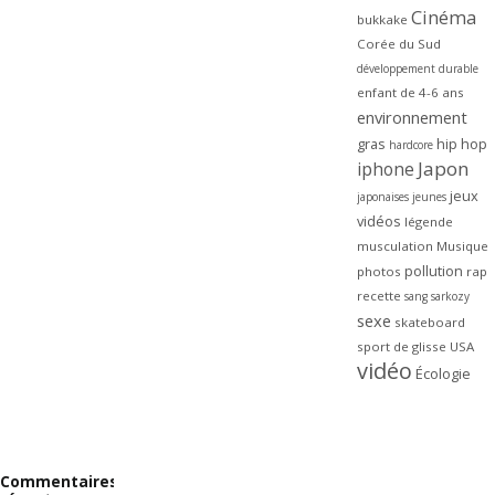
Cinéma
bukkake
Corée du Sud
développement durable
enfant de 4-6 ans
environnement
gras
hip hop
hardcore
Japon
iphone
jeux
japonaises
jeunes
vidéos
légende
musculation
Musique
pollution
photos
rap
recette
sang
sarkozy
sexe
skateboard
sport de glisse
USA
vidéo
Écologie
Commentaires