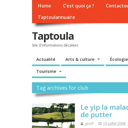
Home
C’est quoi ça ?
Contacto
Taptoulannuaire
Taptoula
Site d'informations décalées
Actualité
Arts & culture
Écologie
Tourisme
Tag archives for club
Le yip la mala
de putter
geoff
10 juillet 2008