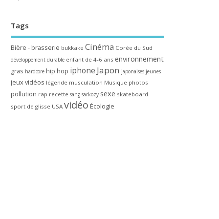
Tags
Cinéma
Bière - brasserie
bukkake
Corée du Sud
environnement
enfant de 4-6 ans
développement durable
Japon
iphone
gras
hip hop
hardcore
japonaises
jeunes
jeux vidéos
légende
musculation
Musique
photos
sexe
pollution
rap
recette
skateboard
sang
sarkozy
vidéo
Écologie
sport de glisse
USA