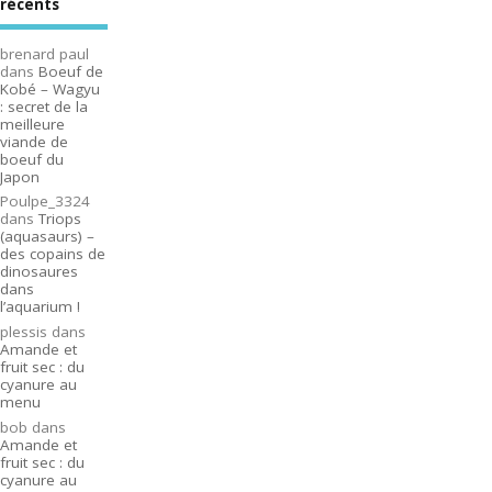
récents
brenard paul
dans
Boeuf de
Kobé – Wagyu
: secret de la
meilleure
viande de
boeuf du
Japon
Poulpe_3324
dans
Triops
(aquasaurs) –
des copains de
dinosaures
dans
l’aquarium !
plessis
dans
Amande et
fruit sec : du
cyanure au
menu
bob
dans
Amande et
fruit sec : du
cyanure au