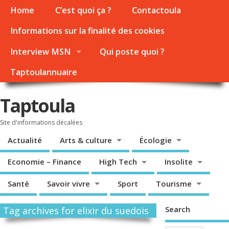
Home
C’est quoi ça ?
Contactoula
Informations sur la finalité des cookies
Interview MSN
Qui poste quoi ?
Taptoulannuaire
Taptoula
Site d'informations décalées
Actualité
Arts & culture
Écologie
Economie – Finance
High Tech
Insolite
Santé
Savoir vivre
Sport
Tourisme
Search
Tag archives for elixir du suedois