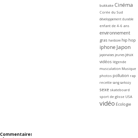
Cinéma
bukkake
Corée du Sud
développement durable
enfant de 4-6 ans
environnement
gras
hip hop
hardcore
Japon
iphone
jeux
japonaises
jeunes
vidéos
légende
musculation
Musique
pollution
photos
rap
recette
sang
sarkozy
sexe
skateboard
sport de glisse
USA
vidéo
Écologie
Commentaires