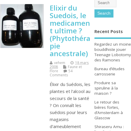
Elixir du
Suedois, le
medicamen
t ultime ?
Recent Posts
(Phytothéra
pie
Regardez un moine
bouddhiste jouer
ancestrale)
Teenage Lobotomy
des Ramones
vehem
18 mars
2008
Faune et
Bureau d’études
Flore
54
carrosserie
Comments
Produire sa
Élixir du Suédois, les
spiruline à la
plantes et l'alcool au
maison ?
secours de la santé
Le retour des
? On connaît les
bières fortes,
suédois pour leurs
d’Amsterdam à
Glascow
magasins
d'ameublement
Shiraseru Amu :