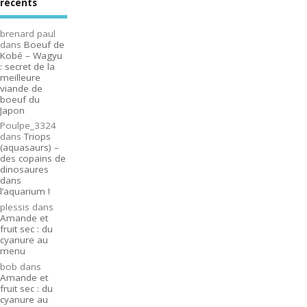
récents
brenard paul
dans
Boeuf de
Kobé – Wagyu
: secret de la
meilleure
viande de
boeuf du
Japon
Poulpe_3324
dans
Triops
(aquasaurs) –
des copains de
dinosaures
dans
l’aquarium !
plessis
dans
Amande et
fruit sec : du
cyanure au
menu
bob
dans
Amande et
fruit sec : du
cyanure au