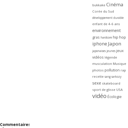
Cinéma
bukkake
Corée du Sud
développement durable
enfant de 4-6 ans
environnement
gras
hip hop
hardcore
Japon
iphone
jeux
japonaises
jeunes
vidéos
légende
musculation
Musique
pollution
photos
rap
recette
sang
sarkozy
sexe
skateboard
sport de glisse
USA
vidéo
Écologie
Commentaires