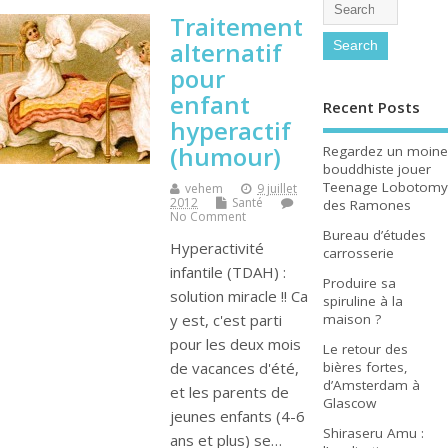
Traitement
alternatif
pour
enfant
Recent Posts
hyperactif
(humour)
Regardez un moine
bouddhiste jouer
Teenage Lobotomy
vehem
9 juillet
2012
Santé
des Ramones
No Comment
Bureau d’études
Hyperactivité
carrosserie
infantile (TDAH) :
Produire sa
solution miracle !! Ca
spiruline à la
maison ?
y est, c'est parti
pour les deux mois
Le retour des
bières fortes,
de vacances d'été,
d’Amsterdam à
et les parents de
Glascow
jeunes enfants (4-6
Shiraseru Amu :
ans et plus) se…