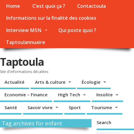
Home
C’est quoi ça ?
Contactoula
Informations sur la finalité des cookies
Interview MSN
Qui poste quoi ?
Taptoulannuaire
Taptoula
Site d'informations décalées
Actualité
Arts & culture
Écologie
Economie – Finance
High Tech
Insolite
Santé
Savoir vivre
Sport
Tourisme
Search
Tag archives for enfant