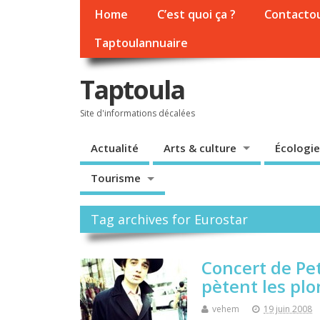
Home
C’est quoi ça ?
Contacto
Taptoulannuaire
Taptoula
Site d'informations décalées
Actualité
Arts & culture
Écologie
Tourisme
Tag archives for Eurostar
Concert de Pet
pètent les pl
vehem
19 juin 2008