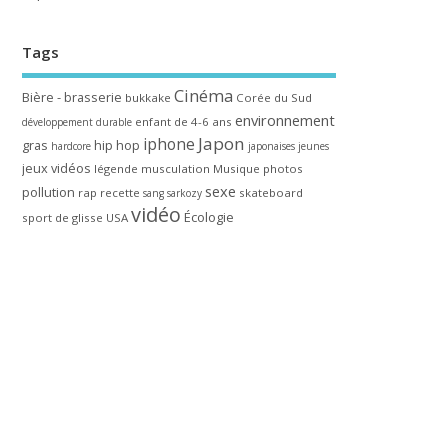
Tags
Cinéma
Bière - brasserie
bukkake
Corée du Sud
environnement
enfant de 4-6 ans
développement durable
Japon
iphone
gras
hip hop
hardcore
japonaises
jeunes
jeux vidéos
légende
musculation
Musique
photos
sexe
pollution
rap
recette
skateboard
sang
sarkozy
vidéo
Écologie
sport de glisse
USA