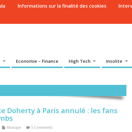
ula
Informations sur la finalité des cookies
Inter
Economie – Finance
High Tech
Insolite
e Doherty à Paris annulé : les fans
ombs
Musique
5 Comments