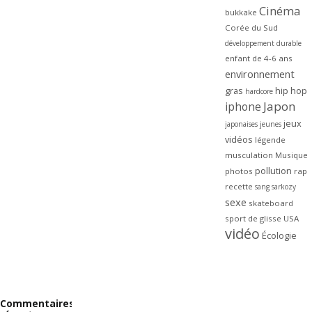
Cinéma
bukkake
Corée du Sud
développement durable
enfant de 4-6 ans
environnement
gras
hip hop
hardcore
Japon
iphone
jeux
japonaises
jeunes
vidéos
légende
musculation
Musique
pollution
photos
rap
recette
sang
sarkozy
sexe
skateboard
sport de glisse
USA
vidéo
Écologie
Commentaires