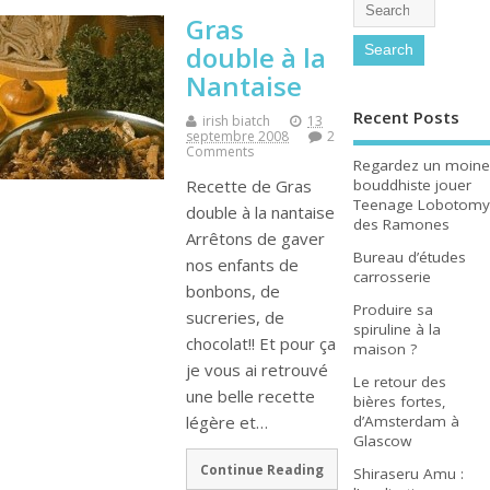
Gras
double à la
Nantaise
Recent Posts
irish biatch
13
septembre 2008
2
Comments
Regardez un moine
bouddhiste jouer
Recette de Gras
Teenage Lobotomy
double à la nantaise
des Ramones
Arrêtons de gaver
Bureau d’études
nos enfants de
carrosserie
bonbons, de
Produire sa
sucreries, de
spiruline à la
chocolat!! Et pour ça
maison ?
je vous ai retrouvé
Le retour des
une belle recette
bières fortes,
d’Amsterdam à
légère et…
Glascow
Continue Reading
Shiraseru Amu :