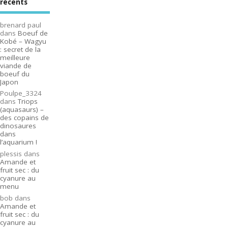
récents
brenard paul
dans
Boeuf de
Kobé – Wagyu
: secret de la
meilleure
viande de
boeuf du
Japon
Poulpe_3324
dans
Triops
(aquasaurs) –
des copains de
dinosaures
dans
l’aquarium !
plessis
dans
Amande et
fruit sec : du
cyanure au
menu
bob
dans
Amande et
fruit sec : du
cyanure au