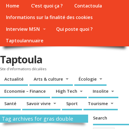
Home
C’est quoi ça ?
Contactoula
Informations sur la finalité des cookies
Interview MSN
Qui poste quoi ?
Taptoulannuaire
Taptoula
Site d'informations décalées
Actualité
Arts & culture
Écologie
Economie – Finance
High Tech
Insolite
Santé
Savoir vivre
Sport
Tourisme
Search
Tag archives for gras double