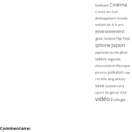
Cinéma
bukkake
Corée du Sud
développement durable
enfant de 4-6 ans
environnement
gras
hip hop
hardcore
Japon
iphone
jeux
japonaises
jeunes
vidéos
légende
musculation
Musique
pollution
photos
rap
recette
sang
sarkozy
sexe
skateboard
sport de glisse
USA
vidéo
Écologie
Commentaires