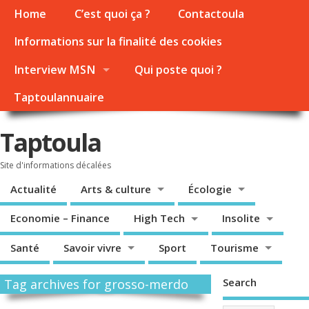
Home
C’est quoi ça ?
Contactoula
Informations sur la finalité des cookies
Interview MSN
Qui poste quoi ?
Taptoulannuaire
Taptoula
Site d'informations décalées
Actualité
Arts & culture
Écologie
Economie – Finance
High Tech
Insolite
Santé
Savoir vivre
Sport
Tourisme
Search
Tag archives for grosso-merdo