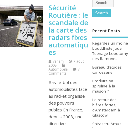
Sécurité
Routière : le
scandale de
la carte des
Recent Posts
radars fixes
automatiqu
Regardez un moine
bouddhiste jouer
es
Teenage Lobotomy
des Ramones
vehem
7 août
2008
Bureau d’études
Automobile
7
carrosserie
Comments
Produire sa
Ras-le-bol des
spiruline à la
automobilistes face
maison ?
au racket organisé
Le retour des
des pouvoirs
bières fortes,
publics En France,
d’Amsterdam à
Glascow
depuis 2003, une
directive
Shiraseru Amu :