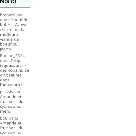
récents
brenard paul
dans
Boeuf de
Kobé – Wagyu
: secret de la
meilleure
viande de
boeuf du
Japon
Poulpe_3324
dans
Triops
(aquasaurs) –
des copains de
dinosaures
dans
l’aquarium !
plessis
dans
Amande et
fruit sec : du
cyanure au
menu
bob
dans
Amande et
fruit sec : du
cyanure au