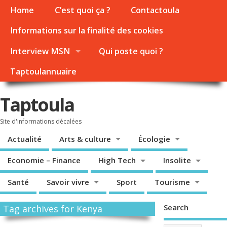
Home
C’est quoi ça ?
Contactoula
Informations sur la finalité des cookies
Interview MSN
Qui poste quoi ?
Taptoulannuaire
Taptoula
Site d'informations décalées
Actualité
Arts & culture
Écologie
Economie – Finance
High Tech
Insolite
Santé
Savoir vivre
Sport
Tourisme
Search
Tag archives for Kenya