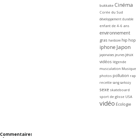
Cinéma
bukkake
Corée du Sud
développement durable
enfant de 4-6 ans
environnement
gras
hip hop
hardcore
Japon
iphone
jeux
japonaises
jeunes
vidéos
légende
musculation
Musique
pollution
photos
rap
recette
sang
sarkozy
sexe
skateboard
sport de glisse
USA
vidéo
Écologie
Commentaires