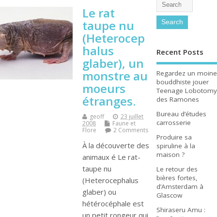
Le rat
taupe nu
(Heterocep
halus
Recent Posts
glaber), un
monstre au
Regardez un moine
bouddhiste jouer
moeurs
Teenage Lobotomy
étranges.
des Ramones
Bureau d’études
geoff
23 juillet
carrosserie
2008
Faune et
Flore
2 Comments
Produire sa
À la découverte des
spiruline à la
maison ?
animaux é Le rat-
taupe nu
Le retour des
bières fortes,
(Heterocephalus
d’Amsterdam à
glaber) ou
Glascow
hétérocéphale est
Shiraseru Amu :
un petit rongeur qui