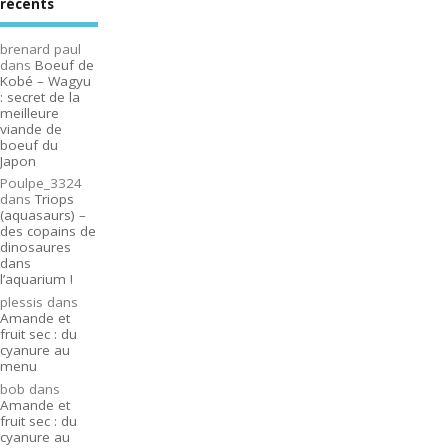
récents
brenard paul
dans
Boeuf de
Kobé – Wagyu
: secret de la
meilleure
viande de
boeuf du
Japon
Poulpe_3324
dans
Triops
(aquasaurs) –
des copains de
dinosaures
dans
l’aquarium !
plessis
dans
Amande et
fruit sec : du
cyanure au
menu
bob
dans
Amande et
fruit sec : du
cyanure au