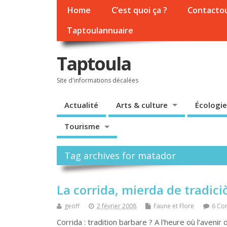
Home
C’est quoi ça ?
Contacto
Taptoulannuaire
Taptoula
Site d'informations décalées
Actualité
Arts & culture
Écologie
Tourisme
Tag archives for matador
La corrida, mierda de tradiciò
geoff
2 février 2008
Faune et Flore
6 Co
Corrida : tradition barbare ? A l'heure où l'aveni