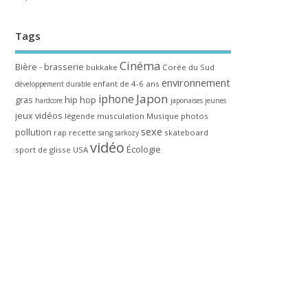
Tags
Cinéma
Bière - brasserie
bukkake
Corée du Sud
environnement
enfant de 4-6 ans
développement durable
Japon
iphone
gras
hip hop
hardcore
japonaises
jeunes
jeux vidéos
légende
musculation
Musique
photos
sexe
pollution
rap
recette
skateboard
sang
sarkozy
vidéo
Écologie
sport de glisse
USA