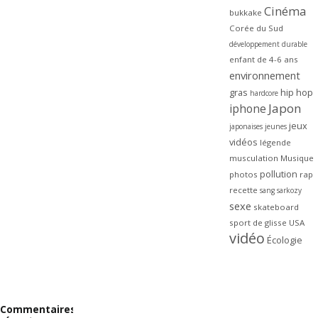
Cinéma
bukkake
Corée du Sud
développement durable
enfant de 4-6 ans
environnement
gras
hip hop
hardcore
Japon
iphone
jeux
japonaises
jeunes
vidéos
légende
musculation
Musique
pollution
photos
rap
recette
sang
sarkozy
sexe
skateboard
sport de glisse
USA
vidéo
Écologie
Commentaires