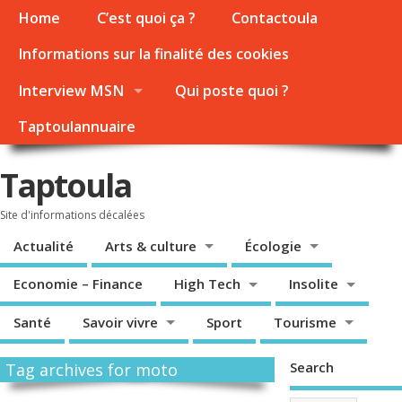
Home
C’est quoi ça ?
Contactoula
Informations sur la finalité des cookies
Interview MSN
Qui poste quoi ?
Taptoulannuaire
Taptoula
Site d'informations décalées
Actualité
Arts & culture
Écologie
Economie – Finance
High Tech
Insolite
Santé
Savoir vivre
Sport
Tourisme
Search
Tag archives for moto