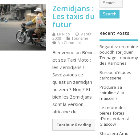
Zemidjans :
Les taxis du
futur
Recent Posts
Le Nico
9 août
2008
Tourisme
No Comment
Regardez un moine
bouddhiste jouer
Bienvenue au Bénin,
Teenage Lobotomy
et ses Taxi Moto :
des Ramones
les Zemidjans !
Bureau d’études
Savez-vous ce
carrosserie
qu'est un zemidjan
Produire sa
ou zem ? Non ? Et
spiruline à la
bien les Zemidjans
maison ?
sont la version
Le retour des
africaine du…
bières fortes,
d’Amsterdam à
Glascow
Continue Reading
Shiraseru Amu :