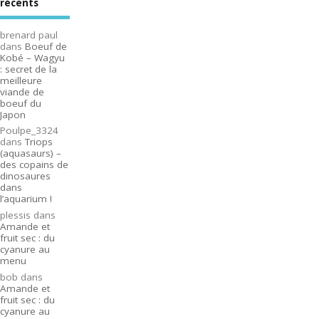
récents
brenard paul
dans
Boeuf de
Kobé – Wagyu
: secret de la
meilleure
viande de
boeuf du
Japon
Poulpe_3324
dans
Triops
(aquasaurs) –
des copains de
dinosaures
dans
l’aquarium !
plessis
dans
Amande et
fruit sec : du
cyanure au
menu
bob
dans
Amande et
fruit sec : du
cyanure au