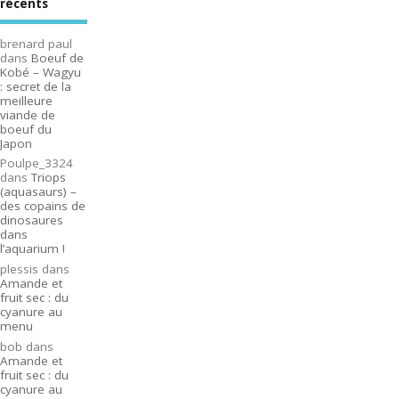
récents
brenard paul
dans
Boeuf de
Kobé – Wagyu
: secret de la
meilleure
viande de
boeuf du
Japon
Poulpe_3324
dans
Triops
(aquasaurs) –
des copains de
dinosaures
dans
l’aquarium !
plessis
dans
Amande et
fruit sec : du
cyanure au
menu
bob
dans
Amande et
fruit sec : du
cyanure au