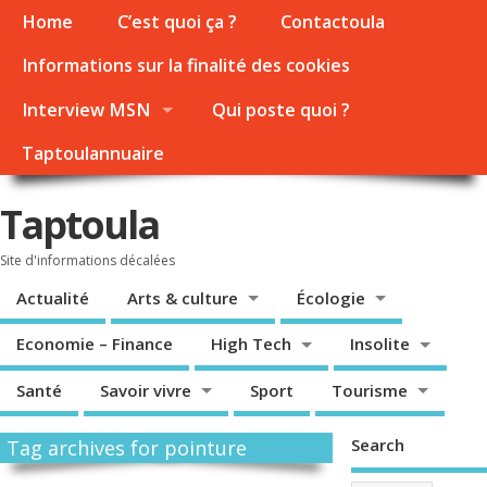
Home
C’est quoi ça ?
Contactoula
Informations sur la finalité des cookies
Interview MSN
Qui poste quoi ?
Taptoulannuaire
Taptoula
Site d'informations décalées
Actualité
Arts & culture
Écologie
Economie – Finance
High Tech
Insolite
Santé
Savoir vivre
Sport
Tourisme
Search
Tag archives for pointure