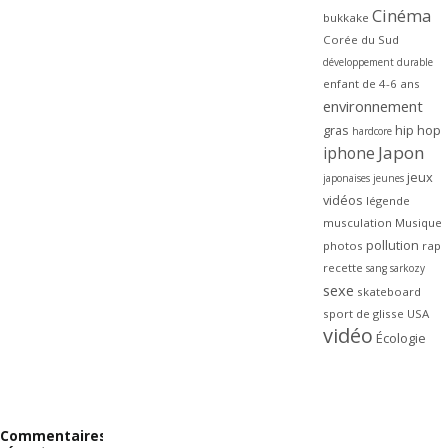
Cinéma
bukkake
Corée du Sud
développement durable
enfant de 4-6 ans
environnement
gras
hip hop
hardcore
Japon
iphone
jeux
japonaises
jeunes
vidéos
légende
musculation
Musique
pollution
photos
rap
recette
sang
sarkozy
sexe
skateboard
sport de glisse
USA
vidéo
Écologie
Commentaires