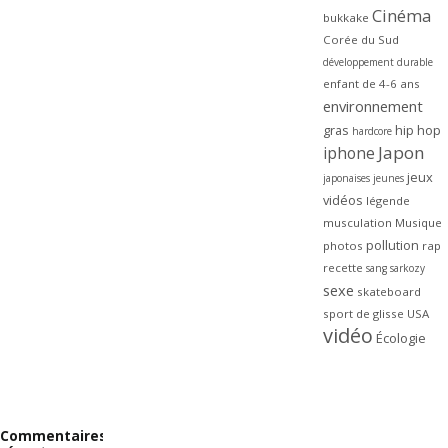
Cinéma
bukkake
Corée du Sud
développement durable
enfant de 4-6 ans
environnement
gras
hip hop
hardcore
Japon
iphone
jeux
japonaises
jeunes
vidéos
légende
musculation
Musique
pollution
photos
rap
recette
sang
sarkozy
sexe
skateboard
sport de glisse
USA
vidéo
Écologie
Commentaires