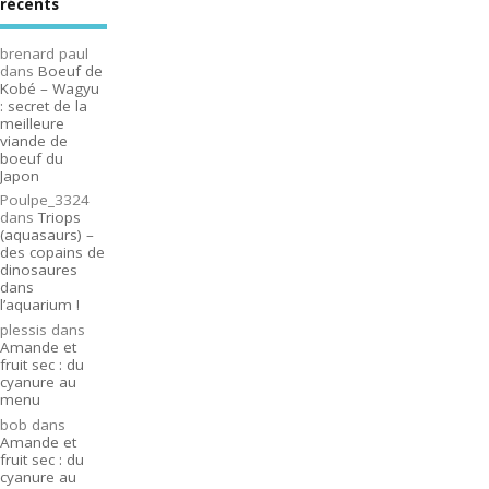
récents
brenard paul
dans
Boeuf de
Kobé – Wagyu
: secret de la
meilleure
viande de
boeuf du
Japon
Poulpe_3324
dans
Triops
(aquasaurs) –
des copains de
dinosaures
dans
l’aquarium !
plessis
dans
Amande et
fruit sec : du
cyanure au
menu
bob
dans
Amande et
fruit sec : du
cyanure au