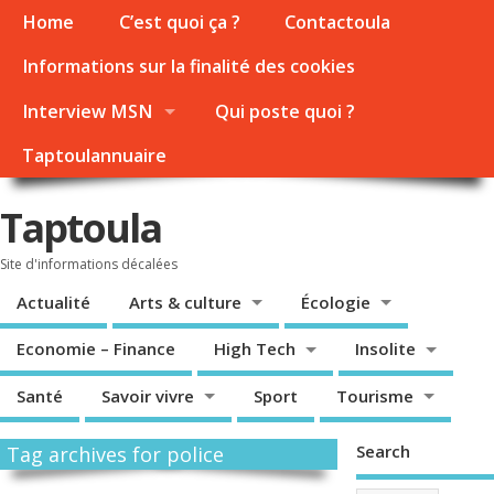
Home
C’est quoi ça ?
Contactoula
Informations sur la finalité des cookies
Interview MSN
Qui poste quoi ?
Taptoulannuaire
Taptoula
Site d'informations décalées
Actualité
Arts & culture
Écologie
Economie – Finance
High Tech
Insolite
Santé
Savoir vivre
Sport
Tourisme
Search
Tag archives for police