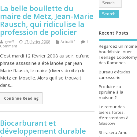
La belle boullette du
maire de Metz, Jean-Marie
Rausch, qui ridiculise la
profession de policier
Recent Posts
geoff
17 février 2008
Actualité
1
Regardez un moine
Comment
bouddhiste jouer
C'est mardi 12 février 2008 au soir, qu'une
Teenage Lobotomy
des Ramones
phrase assassine a été lancée par Jean
Marie Rausch, le maire (divers droite) de
Bureau d’études
carrosserie
Metz en Moselle. Alors qu'il se trouvait
dans…
Produire sa
spiruline à la
maison ?
Continue Reading
Le retour des
bières fortes,
d’Amsterdam à
Biocarburant et
Glascow
développement durable
Shiraseru Amu :