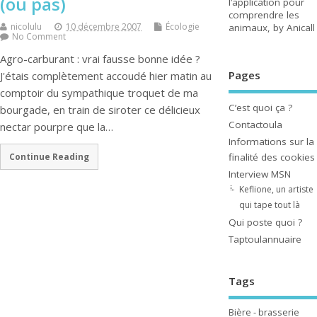
(ou pas)
l’application pour
comprendre les
nicolulu
10 décembre 2007
Écologie
animaux, by Anicall
No Comment
Agro-carburant : vrai fausse bonne idée ?
Pages
J'étais complètement accoudé hier matin au
comptoir du sympathique troquet de ma
C’est quoi ça ?
bourgade, en train de siroter ce délicieux
Contactoula
nectar pourpre que la…
Informations sur la
finalité des cookies
Continue Reading
Interview MSN
Keflione, un artiste
qui tape tout là
Qui poste quoi ?
Taptoulannuaire
Tags
Bière - brasserie