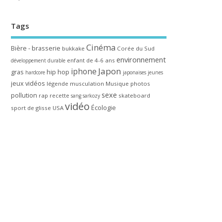
Tags
Cinéma
Bière - brasserie
bukkake
Corée du Sud
environnement
enfant de 4-6 ans
développement durable
Japon
iphone
gras
hip hop
hardcore
japonaises
jeunes
jeux vidéos
légende
musculation
Musique
photos
sexe
pollution
rap
recette
skateboard
sang
sarkozy
vidéo
Écologie
sport de glisse
USA