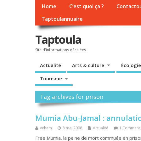
Home
C’est quoi ça ?
Contacto
Taptoulannuaire
Taptoula
Site d'informations décalées
Actualité
Arts & culture
Écologie
Tourisme
Tag archives for prison
Mumia Abu-Jamal : annulati
vehem
8 mai 2008
Actualité
1 Comment
Free Mumia, la peine de mort commuée en prison 