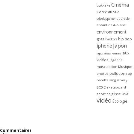
Cinéma
bukkake
Corée du Sud
développement durable
enfant de 4-6 ans
environnement
gras
hip hop
hardcore
Japon
iphone
jeux
japonaises
jeunes
vidéos
légende
musculation
Musique
pollution
photos
rap
recette
sang
sarkozy
sexe
skateboard
sport de glisse
USA
vidéo
Écologie
Commentaires