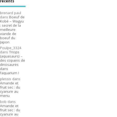
récents
brenard paul
dans
Boeuf de
Kobé – Wagyu
: secret de la
meilleure
viande de
boeuf du
Japon
Poulpe_3324
dans
Triops
(aquasaurs) –
des copains de
dinosaures
dans
l’aquarium !
plessis
dans
Amande et
fruit sec : du
cyanure au
menu
bob
dans
Amande et
fruit sec : du
cyanure au