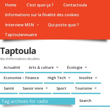
Home
C’est quoi ça ?
Contactoula
Informations sur la finalité des cookies
Interview MSN
Qui poste quoi ?
Taptoulannuaire
Taptoula
Site d'informations décalées
Actualité
Arts & culture
Écologie
Economie – Finance
High Tech
Insolite
Santé
Savoir vivre
Sport
Tourisme
Search
Tag archives for radio