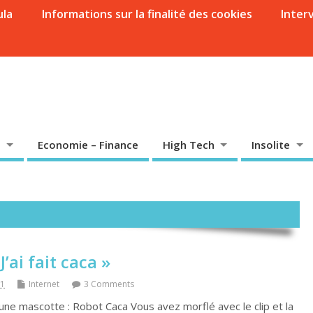
ula
Informations sur la finalité des cookies
Inter
Economie – Finance
High Tech
Insolite
J’ai fait caca »
11
Internet
3 Comments
ne mascotte : Robot Caca Vous avez morflé avec le clip et la