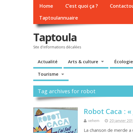
Home
C’est quoi ça ?
Contacto
Taptoulannuaire
Taptoula
Site d'informations décalées
Actualité
Arts & culture
Écologie
Tourisme
Tag archives for robot
Robot Caca : « 
vehem
20 janvier 20
La chanson de merde a u