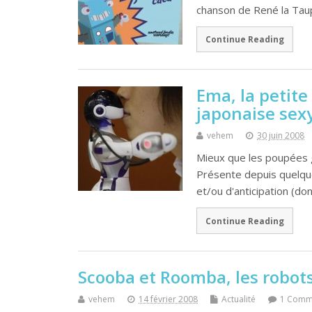
chanson de René la Taup
Continue Reading
Ema, la petite
japonaise sex
vehem
30 juin 2008
Mieux que les poupées g
Présente depuis quelqu
et/ou d'anticipation (do
Continue Reading
Scooba et Roomba, les robots
vehem
14 février 2008
Actualité
1 Comm