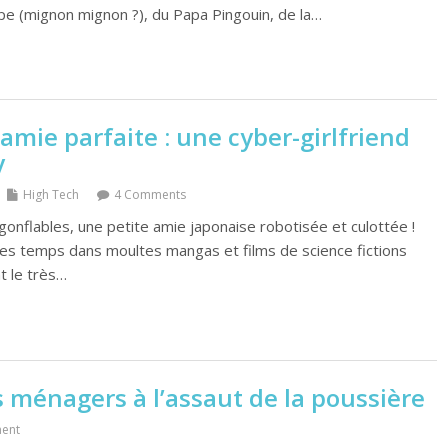
e (mignon mignon ?), du Papa Pingouin, de la…
 amie parfaite : une cyber-girlfriend
y
High Tech
4 Comments
onflables, une petite amie japonaise robotisée et culottée !
es temps dans moultes mangas et films de science fictions
nt le très…
 ménagers à l’assaut de la poussière
ent