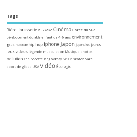
Tags
Cinéma
Bière - brasserie
bukkake
Corée du Sud
environnement
enfant de 4-6 ans
développement durable
Japon
iphone
gras
hip hop
hardcore
japonaises
jeunes
jeux vidéos
légende
musculation
Musique
photos
sexe
pollution
rap
recette
skateboard
sang
sarkozy
vidéo
Écologie
sport de glisse
USA