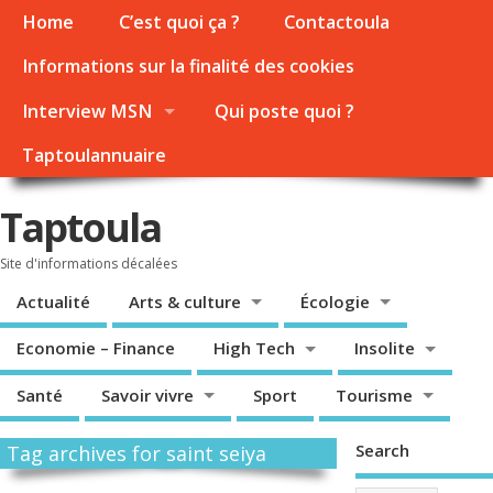
Home
C’est quoi ça ?
Contactoula
Informations sur la finalité des cookies
Interview MSN
Qui poste quoi ?
Taptoulannuaire
Taptoula
Site d'informations décalées
Actualité
Arts & culture
Écologie
Economie – Finance
High Tech
Insolite
Santé
Savoir vivre
Sport
Tourisme
Search
Tag archives for saint seiya