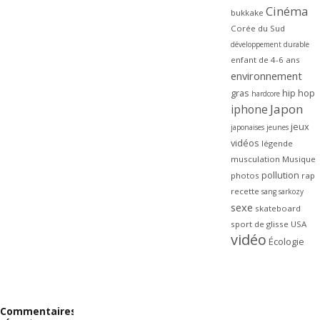
Cinéma
bukkake
Corée du Sud
développement durable
enfant de 4-6 ans
environnement
gras
hip hop
hardcore
Japon
iphone
jeux
japonaises
jeunes
vidéos
légende
musculation
Musique
pollution
photos
rap
recette
sang
sarkozy
sexe
skateboard
sport de glisse
USA
vidéo
Écologie
Commentaires