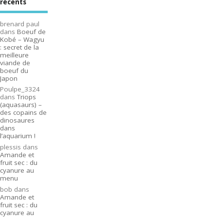
récents
brenard paul
dans
Boeuf de
Kobé – Wagyu
: secret de la
meilleure
viande de
boeuf du
Japon
Poulpe_3324
dans
Triops
(aquasaurs) –
des copains de
dinosaures
dans
l’aquarium !
plessis
dans
Amande et
fruit sec : du
cyanure au
menu
bob
dans
Amande et
fruit sec : du
cyanure au