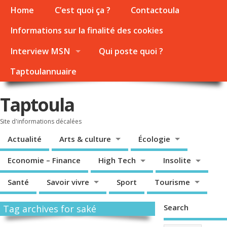
Home
C’est quoi ça ?
Contactoula
Informations sur la finalité des cookies
Interview MSN
Qui poste quoi ?
Taptoulannuaire
Taptoula
Site d'informations décalées
Actualité
Arts & culture
Écologie
Economie – Finance
High Tech
Insolite
Santé
Savoir vivre
Sport
Tourisme
Search
Tag archives for saké