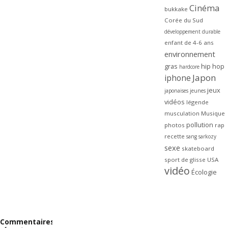
Cinéma
bukkake
Corée du Sud
développement durable
enfant de 4-6 ans
environnement
gras
hip hop
hardcore
Japon
iphone
jeux
japonaises
jeunes
vidéos
légende
musculation
Musique
pollution
photos
rap
recette
sang
sarkozy
sexe
skateboard
sport de glisse
USA
vidéo
Écologie
Commentaires