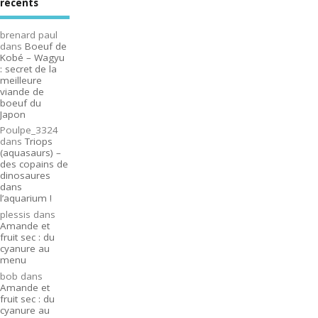
récents
brenard paul
dans
Boeuf de
Kobé – Wagyu
: secret de la
meilleure
viande de
boeuf du
Japon
Poulpe_3324
dans
Triops
(aquasaurs) –
des copains de
dinosaures
dans
l’aquarium !
plessis
dans
Amande et
fruit sec : du
cyanure au
menu
bob
dans
Amande et
fruit sec : du
cyanure au