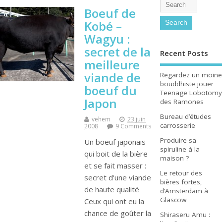
Boeuf de
Kobé –
Wagyu :
secret de la
Recent Posts
meilleure
viande de
Regardez un moine
bouddhiste jouer
boeuf du
Teenage Lobotomy
Japon
des Ramones
Bureau d’études
vehem
23 juin
carrosserie
2008
9 Comments
Produire sa
Un boeuf japonais
spiruline à la
qui boit de la bière
maison ?
et se fait masser :
Le retour des
secret d'une viande
bières fortes,
de haute qualité
d’Amsterdam à
Glascow
Ceux qui ont eu la
chance de goûter la
Shiraseru Amu :