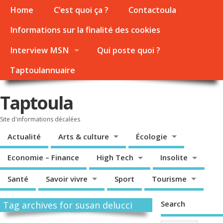
Home
C’est quoi ça ?
Contactoula
Informations sur la finalité des cookies
Interview MSN
Qui poste quoi ?
Taptoulannuaire
Taptoula
Site d'informations décalées
Actualité
Arts & culture
Écologie
Economie – Finance
High Tech
Insolite
Santé
Savoir vivre
Sport
Tourisme
Search
Tag archives for susan delucci