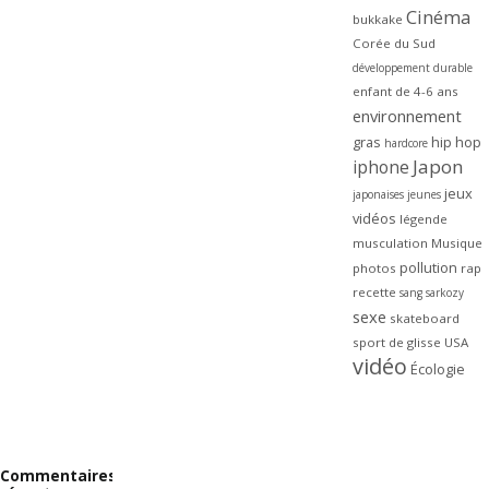
Cinéma
bukkake
Corée du Sud
développement durable
enfant de 4-6 ans
environnement
gras
hip hop
hardcore
Japon
iphone
jeux
japonaises
jeunes
vidéos
légende
musculation
Musique
pollution
photos
rap
recette
sang
sarkozy
sexe
skateboard
sport de glisse
USA
vidéo
Écologie
Commentaires