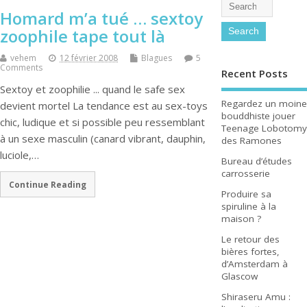
Homard m’a tué … sextoy
zoophile tape tout là
vehem
12 février 2008
Blagues
5
Comments
Recent Posts
Sextoy et zoophilie ... quand le safe sex
Regardez un moine
devient mortel La tendance est au sex-toys
bouddhiste jouer
chic, ludique et si possible peu ressemblant
Teenage Lobotomy
à un sexe masculin (canard vibrant, dauphin,
des Ramones
luciole,…
Bureau d’études
carrosserie
Continue Reading
Produire sa
spiruline à la
maison ?
Le retour des
bières fortes,
d’Amsterdam à
Glascow
Shiraseru Amu :