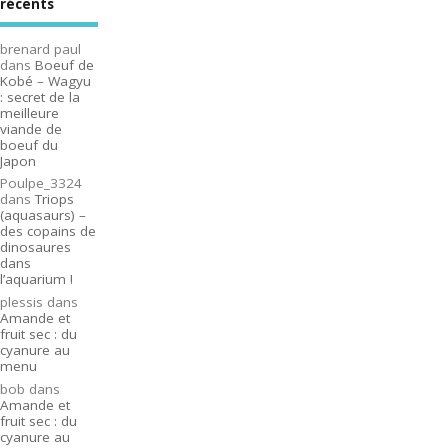
récents
brenard paul
dans
Boeuf de
Kobé – Wagyu
: secret de la
meilleure
viande de
boeuf du
Japon
Poulpe_3324
dans
Triops
(aquasaurs) –
des copains de
dinosaures
dans
l’aquarium !
plessis
dans
Amande et
fruit sec : du
cyanure au
menu
bob
dans
Amande et
fruit sec : du
cyanure au