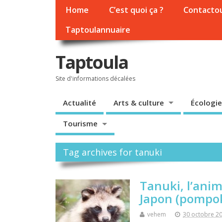
Home
C’est quoi ça ?
Contacto
Taptoulannuaire
Taptoula
Site d'informations décalées
Actualité
Arts & culture
Écologie
Tourisme
Tag archives for tanuki
Tanuki, l’anim
Japon (pompo
vehem
30 octobre 2