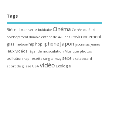
Tags
Cinéma
Bière - brasserie
bukkake
Corée du Sud
environnement
enfant de 4-6 ans
développement durable
Japon
iphone
gras
hip hop
hardcore
japonaises
jeunes
jeux vidéos
légende
musculation
Musique
photos
sexe
pollution
rap
recette
skateboard
sang
sarkozy
vidéo
Écologie
sport de glisse
USA