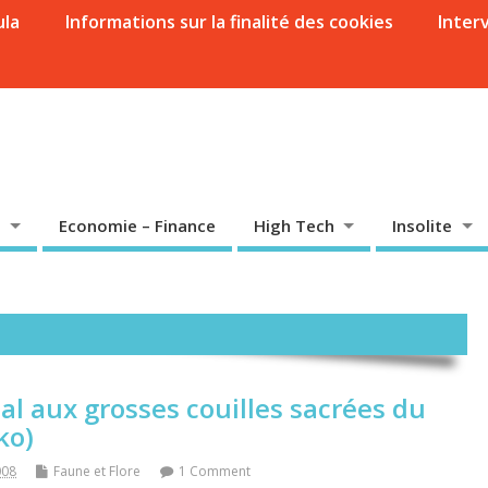
ula
Informations sur la finalité des cookies
Inter
Economie – Finance
High Tech
Insolite
al aux grosses couilles sacrées du
ko)
008
Faune et Flore
1 Comment