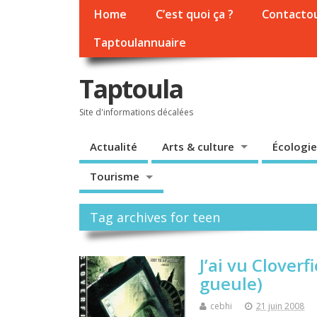
Home
C’est quoi ça ?
Contacto
Taptoulannuaire
Taptoula
Site d'informations décalées
Actualité
Arts & culture
Écologie
Tourisme
Tag archives for teen
J’ai vu Clover
gueule)
cebhi
21 juin 2008