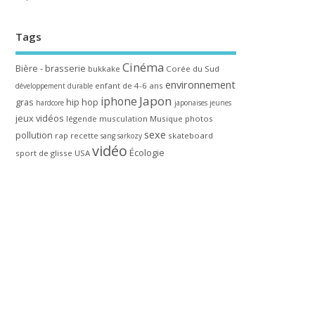
Tags
Cinéma
Bière - brasserie
bukkake
Corée du Sud
environnement
enfant de 4-6 ans
développement durable
Japon
iphone
gras
hip hop
hardcore
japonaises
jeunes
jeux vidéos
légende
musculation
Musique
photos
sexe
pollution
rap
recette
skateboard
sang
sarkozy
vidéo
Écologie
sport de glisse
USA