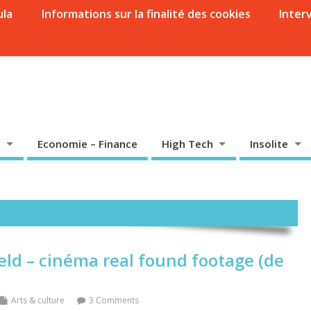
ula
Informations sur la finalité des cookies
Inter
Economie – Finance
High Tech
Insolite
field – cinéma real found footage (de
Arts & culture
3 Comments