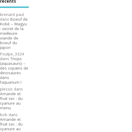
récents
brenard paul
dans
Boeuf de
Kobé – Wagyu
: secret de la
meilleure
viande de
boeuf du
Japon
Poulpe_3324
dans
Triops
(aquasaurs) –
des copains de
dinosaures
dans
l’aquarium !
plessis
dans
Amande et
fruit sec : du
cyanure au
menu
bob
dans
Amande et
fruit sec : du
cyanure au