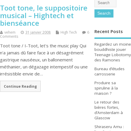
Toot tone, le suppositoire
musical – Hightech et
bienséance
Recent Posts
vehem
31 janvier 2008
High Tech
6
Comments
Regardez un moine
Toot tone / I-Toot, let's the music play Qui
bouddhiste jouer
n'a jamais dû faire face à un désagrément
Teenage Lobotomy
gastrique nauséeux, un ballonement
des Ramones
méthanier, un dégazage intempestif ou une
Bureau d’études
irrésistible envie de…
carrosserie
Produire sa
Continue Reading
spiruline à la
maison ?
Le retour des
bières fortes,
d’Amsterdam à
Glascow
Shiraseru Amu :