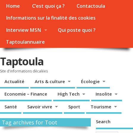
Home
C’est quoi ça ?
Contactoula
Informations sur la finalité des cookies
Interview MSN
Qui poste quoi ?
Taptoulannuaire
Taptoula
Site d'informations décalées
Actualité
Arts & culture
Écologie
Economie – Finance
High Tech
Insolite
Santé
Savoir vivre
Sport
Tourisme
Search
Tag archives for Toot