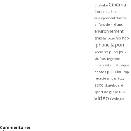
Cinéma
bukkake
Corée du Sud
développement durable
enfant de 4-6 ans
environnement
gras
hip hop
hardcore
Japon
iphone
jeux
japonaises
jeunes
vidéos
légende
musculation
Musique
pollution
photos
rap
recette
sang
sarkozy
sexe
skateboard
sport de glisse
USA
vidéo
Écologie
Commentaires