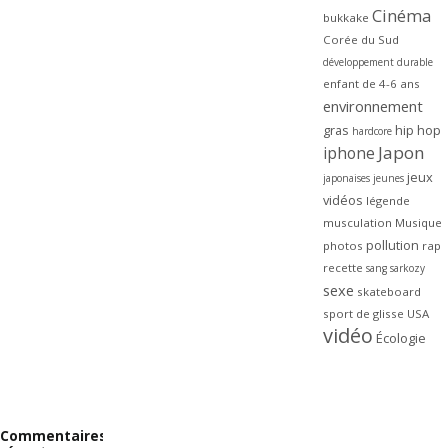
Cinéma
bukkake
Corée du Sud
développement durable
enfant de 4-6 ans
environnement
gras
hip hop
hardcore
Japon
iphone
jeux
japonaises
jeunes
vidéos
légende
musculation
Musique
pollution
photos
rap
recette
sang
sarkozy
sexe
skateboard
sport de glisse
USA
vidéo
Écologie
Commentaires