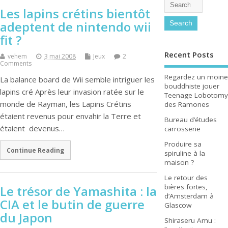
Les lapins crétins bientôt
adeptent de nintendo wii
fit ?
Recent Posts
vehem
3 mai 2008
Jeux
2
Comments
Regardez un moine
La balance board de Wii semble intriguer les
bouddhiste jouer
lapins cré Après leur invasion ratée sur le
Teenage Lobotomy
monde de Rayman, les Lapins Crétins
des Ramones
étaient revenus pour envahir la Terre et
Bureau d’études
étaient devenus…
carrosserie
Produire sa
Continue Reading
spiruline à la
maison ?
Le retour des
bières fortes,
Le trésor de Yamashita : la
d’Amsterdam à
CIA et le butin de guerre
Glascow
du Japon
Shiraseru Amu :