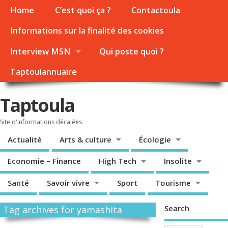
Home
C’est quoi ça ?
Contactoula
Informations sur la finalité des cookies
Interview MSN
Qui poste quoi ?
Taptoulannuaire
Taptoula
Site d'informations décalées
Actualité
Arts & culture
Écologie
Economie – Finance
High Tech
Insolite
Santé
Savoir vivre
Sport
Tourisme
Search
Tag archives for yamashita