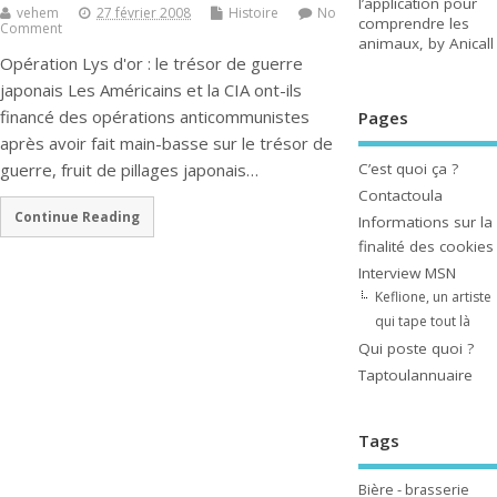
l’application pour
vehem
27 février 2008
Histoire
No
comprendre les
Comment
animaux, by Anicall
Opération Lys d'or : le trésor de guerre
japonais Les Américains et la CIA ont-ils
financé des opérations anticommunistes
Pages
après avoir fait main-basse sur le trésor de
C’est quoi ça ?
guerre, fruit de pillages japonais…
Contactoula
Continue Reading
Informations sur la
finalité des cookies
Interview MSN
Keflione, un artiste
qui tape tout là
Qui poste quoi ?
Taptoulannuaire
Tags
Bière - brasserie