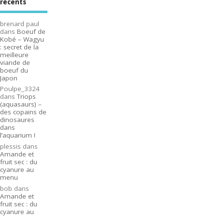
récents
brenard paul
dans
Boeuf de
Kobé – Wagyu
: secret de la
meilleure
viande de
boeuf du
Japon
Poulpe_3324
dans
Triops
(aquasaurs) –
des copains de
dinosaures
dans
l’aquarium !
plessis
dans
Amande et
fruit sec : du
cyanure au
menu
bob
dans
Amande et
fruit sec : du
cyanure au