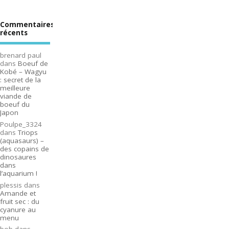
Commentaires
récents
brenard paul
dans
Boeuf de
Kobé – Wagyu
: secret de la
meilleure
viande de
boeuf du
Japon
Poulpe_3324
dans
Triops
(aquasaurs) –
des copains de
dinosaures
dans
l’aquarium !
plessis
dans
Amande et
fruit sec : du
cyanure au
menu