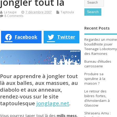
jongler tout là
La taupe
7 décembre 2007
Taptoula
8 Comments
Recent Posts
Facebook
Twitter
Regardez un moine
bouddhiste jouer
Teenage Lobotomy
des Ramones
Bureau d’études
carrosserie
Produire sa
Pour apprendre à jongler tout
spiruline à la
là aux balles, aux massues, au
maison ?
diabolo et aux anneaux,
Le retour des
rendez-vous sur le site
bières fortes,
d’Amsterdam à
taptoulesque
jonglage.net
.
Glascow
Shiraseru Amu :
Vous pourrez taper tout là des
mills mess
,