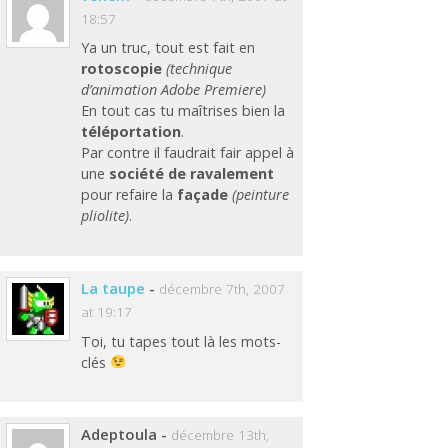
18:57
Ya un truc, tout est fait en
rotoscopie
(technique
d’animation Adobe Premiere)
En tout cas tu maîtrises bien la
téléportation
.
Par contre il faudrait fair appel à
une
société de ravalement
pour refaire la
façade
(peinture
pliolite)
.
La taupe
-
décembre 7th, 2007
at 19:17
Toi, tu tapes tout là les mots-
clés
Adeptoula
-
décembre 13th,