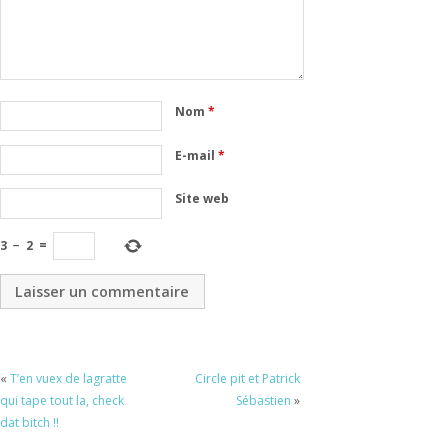
Nom
*
E-mail
*
Site web
3
−
2
=
«
T’en vuex de lagratte
Circle pit et Patrick
qui tape tout la, check
Sébastien
»
dat bitch !!