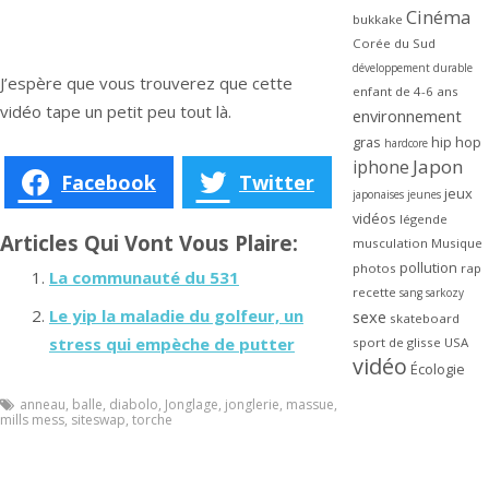
Cinéma
bukkake
Corée du Sud
développement durable
J’espère que vous trouverez que cette
enfant de 4-6 ans
vidéo tape un petit peu tout là.
environnement
gras
hip hop
hardcore
Japon
iphone
Facebook
Twitter
jeux
japonaises
jeunes
vidéos
légende
Articles Qui Vont Vous Plaire:
musculation
Musique
pollution
photos
rap
La communauté du 531
recette
sang
sarkozy
Le yip la maladie du golfeur, un
sexe
skateboard
stress qui empèche de putter
sport de glisse
USA
vidéo
Écologie
anneau
,
balle
,
diabolo
,
Jonglage
,
jonglerie
,
massue
,
mills mess
,
siteswap
,
torche