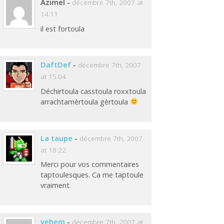
Azimel
-
décembre 7th, 2007 at
14:11
il est fortoula
DaftDef
-
décembre 7th, 2007
at 15:04
Déchirtoula casstoula roxxtoula
arrachtamèrtoula gèrtoula
La taupe
-
décembre 7th, 2007
at 18:22
Merci pour vos commentaires
taptoulesques. Ca me taptoule
vraiment.
vehem
-
décembre 7th, 2007 at