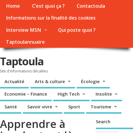
Home
C’est quoi ça ?
Contactoula
Informations sur la finalité des cookies
Interview MSN
Qui poste quoi ?
Taptoulannuaire
Taptoula
Site d'informations décalées
Actualité
Arts & culture
Écologie
Economie – Finance
High Tech
Insolite
Santé
Savoir vivre
Sport
Tourisme
Apprendre à
Search