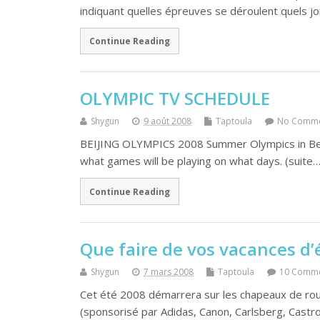
indiquant quelles épreuves se déroulent quels j
Continue Reading
OLYMPIC TV SCHEDULE
Shygun
9 août 2008
Taptoula
No Comm
BEIJING OLYMPICS 2008 Summer Olympics in Beiji
what games will be playing on what days. (suite…
Continue Reading
Que faire de vos vacances d’
Shygun
7 mars 2008
Taptoula
10 Comm
Cet été 2008 démarrera sur les chapeaux de rou
(sponsorisé par Adidas, Canon, Carlsberg, Castro