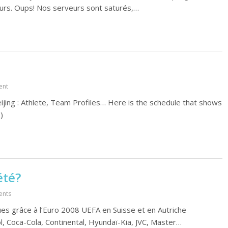
ours. Oups! Nos serveurs sont saturés,…
ent
ng : Athlete, Team Profiles… Here is the schedule that shows
)
été?
ents
es grâce à l’Euro 2008 UEFA en Suisse et en Autriche
l, Coca-Cola, Continental, Hyundaï-Kia, JVC, Master…