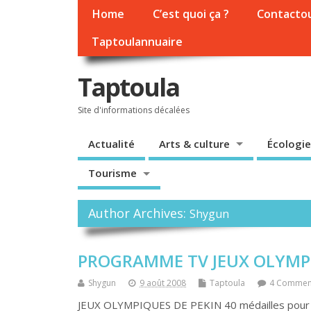
Home
C’est quoi ça ?
Contacto
Taptoulannuaire
Taptoula
Site d'informations décalées
Actualité
Arts & culture
Écologie
Tourisme
Author Archives:
Shygun
PROGRAMME TV JEUX OLYMP
Shygun
9 août 2008
Taptoula
4 Commen
JEUX OLYMPIQUES DE PEKIN 40 médailles pour les