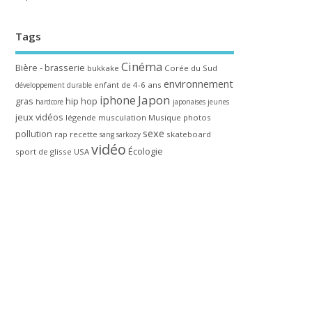
Tags
Cinéma
Bière - brasserie
bukkake
Corée du Sud
environnement
enfant de 4-6 ans
développement durable
Japon
iphone
gras
hip hop
hardcore
japonaises
jeunes
jeux vidéos
légende
musculation
Musique
photos
sexe
pollution
rap
recette
skateboard
sang
sarkozy
vidéo
Écologie
sport de glisse
USA