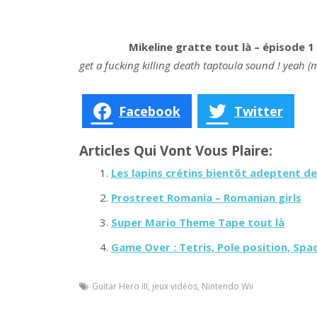
Mikeline gratte tout là – épisode 1
get a fucking killing death taptoula sound ! yeah (m
Facebook
Twitter
Articles Qui Vont Vous Plaire:
Les lapins crétins bientôt adeptent de 
Prostreet Romania – Romanian girls
Super Mario Theme Tape tout là
Game Over : Tetris, Pole position, Sp
Guitar Hero III
,
jeux vidéos
,
Nintendo Wii