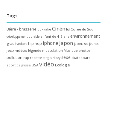
Tags
Cinéma
Bière - brasserie
bukkake
Corée du Sud
environnement
enfant de 4-6 ans
développement durable
Japon
iphone
gras
hip hop
hardcore
japonaises
jeunes
jeux vidéos
légende
musculation
Musique
photos
sexe
pollution
rap
recette
skateboard
sang
sarkozy
vidéo
Écologie
sport de glisse
USA