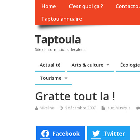
Home
C’est quoi ça ?
Contacto
Taptoulannuaire
Taptoula
Site d'informations décalées
Actualité
Arts & culture
Écologie
Tourisme
Gratte tout la !
Mikeline
6 décembre 2007
Jeux
,
Musique
Facebook
Twitter