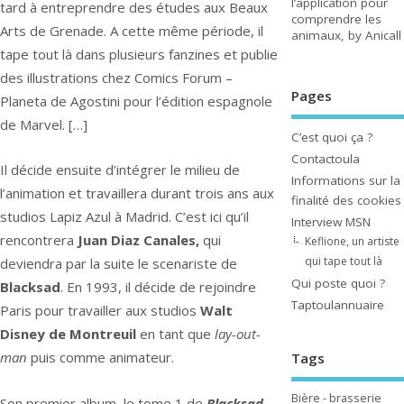
l’application pour
tard à entreprendre des études aux Beaux
comprendre les
Arts de Grenade. A cette même période, il
animaux, by Anicall
tape tout là dans plusieurs fanzines et publie
des illustrations chez Comics Forum –
Pages
Planeta de Agostini pour l’édition espagnole
de Marvel. […]
C’est quoi ça ?
Contactoula
Il décide ensuite d’intégrer le milieu de
Informations sur la
l’animation et travaillera durant trois ans aux
finalité des cookies
studios Lapiz Azul à Madrid. C’est ici qu’il
Interview MSN
rencontrera
Juan Diaz Canales,
qui
Keflione, un artiste
qui tape tout là
deviendra par la suite le scenariste de
Qui poste quoi ?
Blacksad
. En 1993, il décide de rejoindre
Taptoulannuaire
Paris pour travailler aux studios
Walt
Disney de Montreuil
en tant que
lay-out-
man
puis comme animateur.
Tags
Bière - brasserie
Son premier album, le tome 1 de
Blacksad