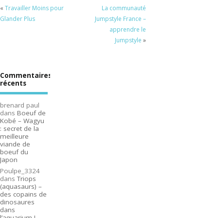
«
Travailler Moins pour
La communauté
Glander Plus
Jumpstyle France –
apprendre le
Jumpstyle
»
Commentaires
récents
brenard paul
dans
Boeuf de
Kobé – Wagyu
: secret de la
meilleure
viande de
boeuf du
Japon
Poulpe_3324
dans
Triops
(aquasaurs) –
des copains de
dinosaures
dans
l’aquarium !