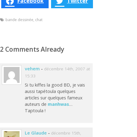
Facebook
Twitter
bande dessinée
,
chat
2 Comments Already
vehem
-
décembre 14th, 2007 at
15:33
Si tu kiffes la good BD, je vais
aussi tapétoula quelques
articles sur quelques fameux
auteurs de
manhwas
…
Taptoula !
Le Glaude
-
décembre 15th,