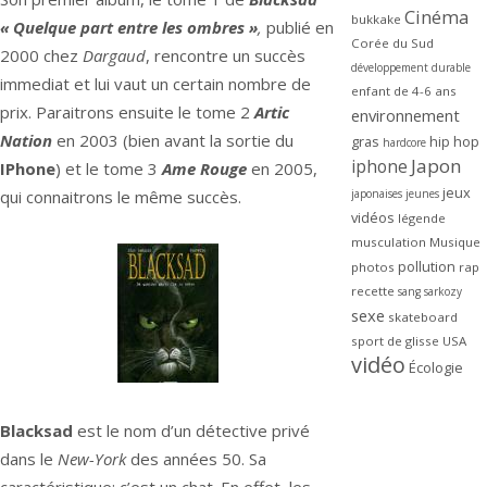
Cinéma
bukkake
« Quelque part entre les ombres »
,
publié en
Corée du Sud
2000 chez
Dargaud
, rencontre un succès
développement durable
immediat et lui vaut un certain nombre de
enfant de 4-6 ans
prix. Paraitrons ensuite le tome 2
Artic
environnement
Nation
en 2003 (bien avant la sortie du
gras
hip hop
hardcore
Japon
iphone
IPhone
) et le tome 3
Ame Rouge
en 2005,
jeux
qui connaitrons le même succès.
japonaises
jeunes
vidéos
légende
musculation
Musique
pollution
photos
rap
recette
sang
sarkozy
sexe
skateboard
sport de glisse
USA
vidéo
Écologie
Blacksad
est le nom d’un détective privé
dans le
New-York
des années 50. Sa