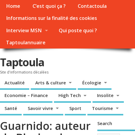
Home
C’est quoi ça ?
Contactoula
Informations sur la finalité des cookies
Interview MSN
Qui poste quoi ?
Taptoulannuaire
Taptoula
Site d'informations décalées
Actualité
Arts & culture
Écologie
Economie – Finance
High Tech
Insolite
Santé
Savoir vivre
Sport
Tourisme
Guarnido: auteur
Search