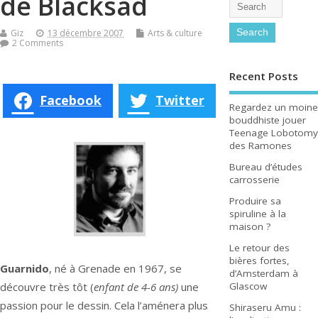
de Blacksad
Giz
13 décembre 2007
Arts & culture
2 Comments
Recent Posts
Facebook
Twitter
Regardez un moine
bouddhiste jouer
Teenage Lobotomy
des Ramones
Bureau d’études
carrosserie
Produire sa
spiruline à la
maison ?
Le retour des
bières fortes,
Guarnido
, né à Grenade en 1967, se
d’Amsterdam à
découvre très tôt (
enfant de 4-6 ans)
une
Glascow
passion pour le dessin. Cela l’aménera plus
Shiraseru Amu :