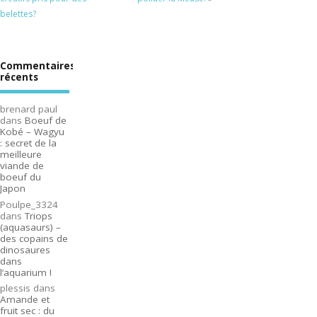
belettes?
Commentaires
récents
brenard paul
dans
Boeuf de
Kobé – Wagyu
: secret de la
meilleure
viande de
boeuf du
Japon
Poulpe_3324
dans
Triops
(aquasaurs) –
des copains de
dinosaures
dans
l’aquarium !
plessis
dans
Amande et
fruit sec : du