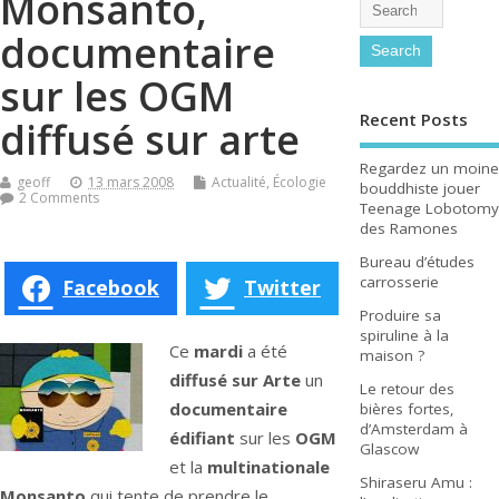
Monsanto,
documentaire
sur les OGM
Recent Posts
diffusé sur arte
Regardez un moine
geoff
13 mars 2008
Actualité
,
Écologie
bouddhiste jouer
2 Comments
Teenage Lobotomy
des Ramones
Bureau d’études
carrosserie
Facebook
Twitter
Produire sa
spiruline à la
Ce
mardi
a été
maison ?
diffusé sur Arte
un
Le retour des
documentaire
bières fortes,
d’Amsterdam à
édifiant
sur les
OGM
Glascow
et la
multinationale
Shiraseru Amu :
Monsanto
qui tente de prendre le