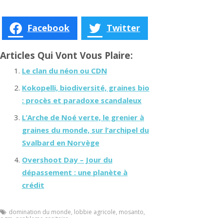
Facebook
Twitter
Articles Qui Vont Vous Plaire:
Le clan du néon ou CDN
Kokopelli, biodiversité, graines bio
: procès et paradoxe scandaleux
L’Arche de Noé verte, le grenier à
graines du monde, sur l’archipel du
Svalbard en Norvège
Overshoot Day – Jour du
dépassement : une planète à
crédit
domination du monde
,
lobbie agricole
,
mosanto
,