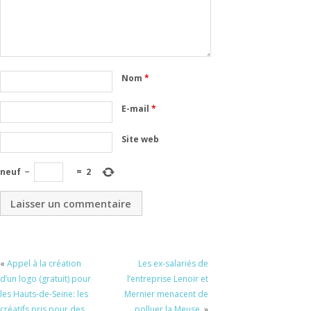
Nom
*
E-mail
*
Site web
neuf
−
=
2
«
Appel à la création
Les ex-salariés de
d’un logo (gratuit) pour
l’entreprise Lenoir et
les Hauts-de-Seine: les
Mernier menacent de
créatifs pris pour des
polluer la Meuse.
»