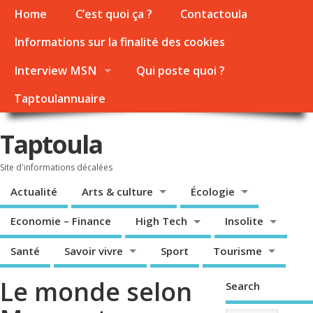
Home
C’est quoi ça ?
Contactoula
Informations sur la finalité des cookies
Interview MSN
Qui poste quoi ?
Taptoulannuaire
Taptoula
Site d'informations décalées
Actualité
Arts & culture
Écologie
Economie – Finance
High Tech
Insolite
Santé
Savoir vivre
Sport
Tourisme
Le monde selon
Search