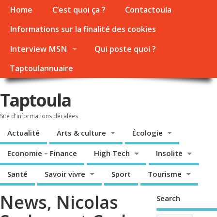
Home
C’est quoi ça ?
Contactoula
Informations sur la finalité des cookies
Interview MSN
Qui poste quoi ?
Taptoulannuaire
Taptoula
Site d'informations décalées
Actualité
Arts & culture
Écologie
Economie – Finance
High Tech
Insolite
Santé
Savoir vivre
Sport
Tourisme
News, Nicolas
Search