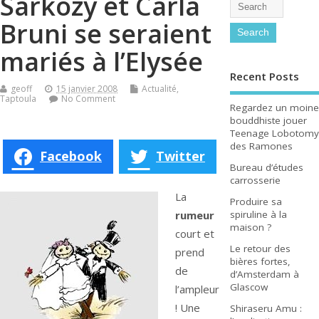
Sarkozy et Carla
Bruni se seraient
mariés à l’Elysée
Recent Posts
geoff
15 janvier 2008
Actualité
,
Taptoula
No Comment
Regardez un moine
bouddhiste jouer
Teenage Lobotomy
des Ramones
Facebook
Twitter
Bureau d’études
carrosserie
La
Produire sa
rumeur
spiruline à la
maison ?
court et
Le retour des
prend
bières fortes,
de
d’Amsterdam à
Glascow
l’ampleur
! Une
Shiraseru Amu :