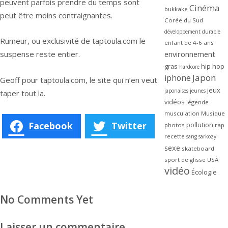
peuvent parfois prendre du temps sont
Cinéma
bukkake
peut être moins contraignantes.
Corée du Sud
développement durable
Rumeur, ou exclusivité de taptoula.com le
enfant de 4-6 ans
suspense reste entier.
environnement
gras
hip hop
hardcore
Japon
iphone
Geoff pour taptoula.com, le site qui n’en veut
jeux
japonaises
jeunes
taper tout la.
vidéos
légende
musculation
Musique
Facebook
Twitter
pollution
photos
rap
recette
sang
sarkozy
sexe
skateboard
sport de glisse
USA
vidéo
Écologie
No Comments Yet
Laisser un commentaire