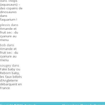
dans
Triops
(aquasaurs) –
des copains de
dinosaures
dans
l’aquarium !
plessis
dans
Amande et
fruit sec : du
cyanure au
menu
bob
dans
Amande et
fruit sec : du
cyanure au
menu
sougey
dans
Fake baby ou
Reborn baby,
les faux bébés
d’Angleterre
débarquent en
France