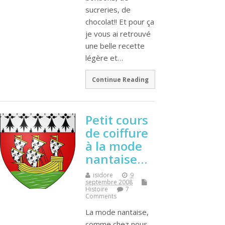
sucreries, de
chocolat!! Et pour ça
je vous ai retrouvé
une belle recette
légère et…
Continue Reading
Petit cours
de coiffure
à la mode
nantaise…
isidore
9
septembre 2008
Histoire
7
Comments
La mode nantaise,
comme chez nous