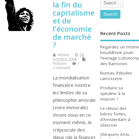
la fin du
capitalisme
et de
l’économie
Recent Posts
de marché
?
Regardez un moine
bouddhiste jouer
vehem
28
Teenage Lobotomy
octobre 2008
des Ramones
Histoire
1
Comment
Bureau d’études
La mondialisation
carrosserie
financière montre
Produire sa
les limites de sa
spiruline à la
maison ?
philosophie amorale
(voire immorale)
Le retour des
bières fortes,
Vivons nous en ce
d’Amsterdam à
moment même, le
Glascow
crépuscule des
Shiraseru Amu :
dieux (de la finance)