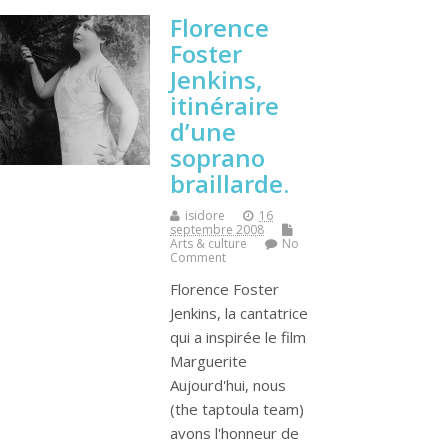
Florence
Foster
Jenkins,
itinéraire
d’une
soprano
braillarde.
isidore
16
septembre 2008
Arts & culture
No
Comment
Florence Foster
Jenkins, la cantatrice
qui a inspirée le film
Marguerite
Aujourd'hui, nous
(the taptoula team)
avons l'honneur de