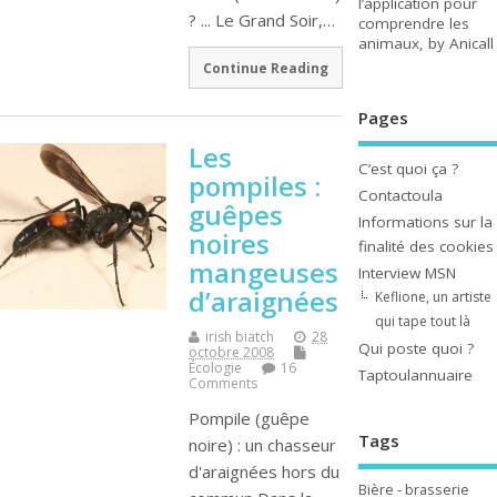
l’application pour
? ... Le Grand Soir,…
comprendre les
animaux, by Anicall
Continue Reading
Pages
Les
C’est quoi ça ?
pompiles :
Contactoula
guêpes
Informations sur la
noires
finalité des cookies
mangeuses
Interview MSN
d’araignées
Keflione, un artiste
qui tape tout là
irish biatch
28
Qui poste quoi ?
octobre 2008
Écologie
16
Taptoulannuaire
Comments
Pompile (guêpe
Tags
noire) : un chasseur
d'araignées hors du
Bière - brasserie