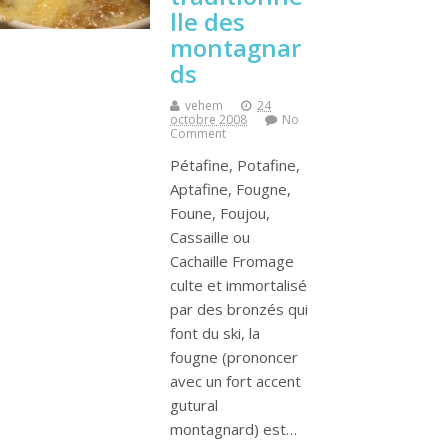
lle des
montagnar
ds
vehem
24
octobre 2008
No
Comment
Pétafine, Potafine,
Aptafine, Fougne,
Foune, Foujou,
Cassaille ou
Cachaille Fromage
culte et immortalisé
par des bronzés qui
font du ski, la
fougne (prononcer
avec un fort accent
gutural
montagnard) est…