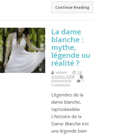
Continue Reading
La dame
blanche :
mythe,
légende ou
réalité ?
vehem
24
octobre 2008
Automobile
7
Comments
Légendes de la
dame blanche,
taptoulaudela
L'histoire de la
Dame Blanche est
une légende bien