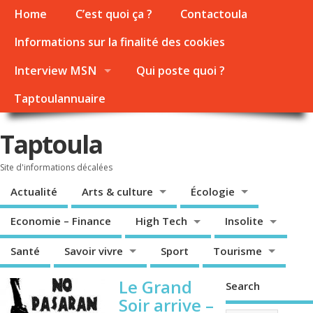
Home
C’est quoi ça ?
Contactoula
Informations sur la finalité des cookies
Interview MSN
Qui poste quoi ?
Taptoulannuaire
Taptoula
Site d'informations décalées
Actualité
Arts & culture
Écologie
Economie – Finance
High Tech
Insolite
Santé
Savoir vivre
Sport
Tourisme
Le Grand
Search
Soir arrive –