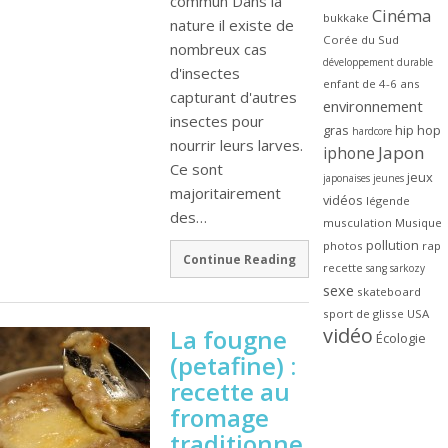
commun Dans la
Cinéma
bukkake
nature il existe de
Corée du Sud
nombreux cas
développement durable
d'insectes
enfant de 4-6 ans
capturant d'autres
environnement
insectes pour
gras
hip hop
hardcore
nourrir leurs larves.
Japon
iphone
Ce sont
jeux
japonaises
jeunes
majoritairement
vidéos
légende
des…
musculation
Musique
pollution
photos
rap
Continue Reading
recette
sang
sarkozy
sexe
skateboard
sport de glisse
USA
vidéo
La fougne
Écologie
(petafine) :
recette au
fromage
traditionne