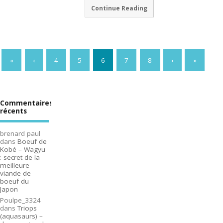
Continue Reading
«
‹
4
5
6
7
8
›
»
Commentaires
récents
brenard paul
dans
Boeuf de
Kobé – Wagyu
: secret de la
meilleure
viande de
boeuf du
Japon
Poulpe_3324
dans
Triops
(aquasaurs) –