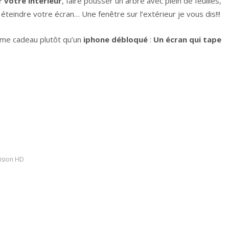
 votre intérieur
, faire pousser un arbre avec plein de feuilles,
… éteindre votre écran… Une fenêtre sur l’extérieur je vous dis!!!
omme cadeau plutôt qu’un
iphone débloqué
:
Un écran qui tape
vision HD