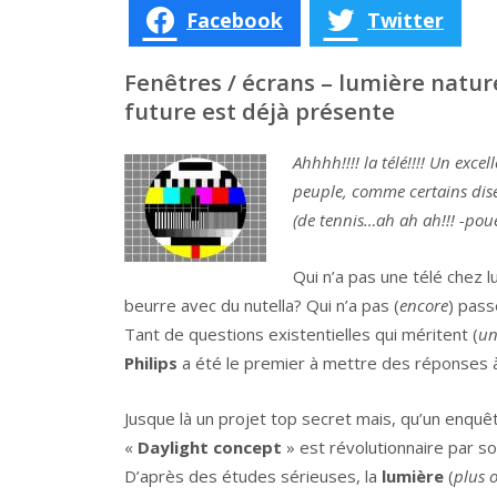
Facebook
Twitter
Fenêtres / écrans – lumière nature
future est déjà présente
Ahhhh!!!! la télé!!!! Un exc
peuple, comme certains disen
(de tennis…ah ah ah!!! -pou
Qui n’a pas une télé chez l
beurre avec du nutella? Qui n’a pas (
encore
) pas
Tant de questions existentielles qui méritent (
un
Philips
a été le premier à mettre des réponses à
Jusque là un projet top secret mais, qu’un enqu
«
Daylight concept
» est révolutionnaire par so
D’après des études sérieuses, la
lumière
(
plus 