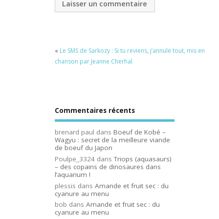
«
Le SMS de Sarkozy : Si tu reviens, j’annule tout, mis en
chanson par Jeanne Cherhal
Commentaires récents
brenard paul
dans
Boeuf de Kobé –
Wagyu : secret de la meilleure viande
de boeuf du Japon
Poulpe_3324
dans
Triops (aquasaurs)
– des copains de dinosaures dans
l’aquarium !
plessis
dans
Amande et fruit sec : du
cyanure au menu
bob
dans
Amande et fruit sec : du
cyanure au menu