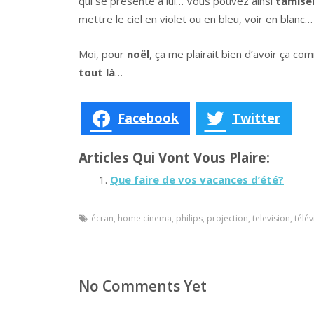
qui se présente à lui… Vous pouvez ainsi
tamiser
mettre le ciel en violet ou en bleu, voir en blanc
Moi, pour
noël
, ça me plairait bien d’avoir ça c
tout là
…
Facebook
Twitter
Articles Qui Vont Vous Plaire:
Que faire de vos vacances d’été?
écran
,
home cinema
,
philips
,
projection
,
television
,
télé
No Comments Yet