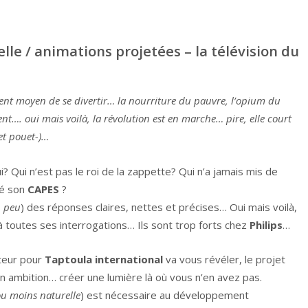
lle / animations projetées – la télévision du
ellent moyen de se divertir… la nourriture du pauvre, l’opium du
t…. oui mais voilà, la révolution est en marche… pire, elle court
et pouet-)…
ui? Qui n’est pas le roi de la zappette? Qui n’a jamais mis de
sé son
CAPES
?
 peu
) des réponses claires, nettes et précises… Oui mais voilà,
 toutes ses interrogations… Ils sont trop forts chez
Philips
…
êteur pour
Taptoula international
va vous révéler, le projet
n ambition… créer une lumière là où vous n’en avez pas.
ou moins naturelle
) est nécessaire au développement