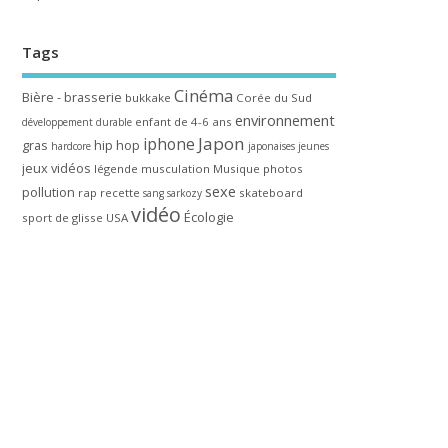
Tags
Cinéma
Bière - brasserie
bukkake
Corée du Sud
environnement
enfant de 4-6 ans
développement durable
Japon
iphone
gras
hip hop
hardcore
japonaises
jeunes
jeux vidéos
légende
musculation
Musique
photos
sexe
pollution
rap
recette
skateboard
sang
sarkozy
vidéo
Écologie
sport de glisse
USA