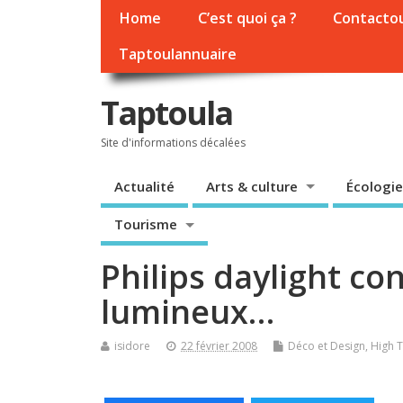
Home
C’est quoi ça ?
Contacto
Taptoulannuaire
Taptoula
Site d'informations décalées
Actualité
Arts & culture
Écologie
Tourisme
Philips daylight co
lumineux…
isidore
22 février 2008
Déco et Design
,
High 