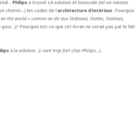
ental…
Philips
a trouvé LA solution et bouscule (
tel un nantais
 son chemin…
) les codes de l’
architecture d’intérieur
. Pourquoi
 on the world » comme on dit aux Statesses, Staïtes, Staitsses,
ue quoi…
)? Pourquoi est-ce que cet écran ne serait pas par le fait
ilips
a la solution…(
i sont trop fort chez Philips…
).