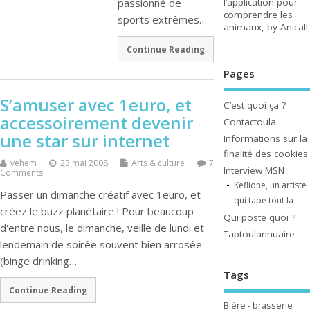
l’application pour
passionné de
comprendre les
sports extrêmes…
animaux, by Anicall
Continue Reading
Pages
S’amuser avec 1euro, et
C’est quoi ça ?
accessoirement devenir
Contactoula
une star sur internet
Informations sur la
finalité des cookies
vehem
23 mai 2008
Arts & culture
7
Interview MSN
Comments
Keflione, un artiste
Passer un dimanche créatif avec 1euro, et
qui tape tout là
créez le buzz planétaire ! Pour beaucoup
Qui poste quoi ?
d'entre nous, le dimanche, veille de lundi et
Taptoulannuaire
lendemain de soirée souvent bien arrosée
(binge drinking…
Tags
Continue Reading
Bière - brasserie