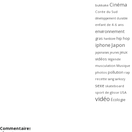
Cinéma
bukkake
Corée du Sud
développement durable
enfant de 4-6 ans
environnement
gras
hip hop
hardcore
Japon
iphone
jeux
japonaises
jeunes
vidéos
légende
musculation
Musique
pollution
photos
rap
recette
sang
sarkozy
sexe
skateboard
sport de glisse
USA
vidéo
Écologie
Commentaires