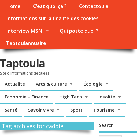
Home
C’est quoi ça ?
Contactoula
Informations sur la finalité des cookies
Interview MSN
Qui poste quoi ?
Taptoulannuaire
Taptoula
Site d'informations décalées
Actualité
Arts & culture
Écologie
Economie – Finance
High Tech
Insolite
Santé
Savoir vivre
Sport
Tourisme
Search
Tag archives for caddie