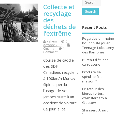
Collecte et
recyclage
des
déchets de
Recent Posts
l’extrême
Regardez un moine
vehem
6
bouddhiste jouer
octobre 2011
Teenage Lobotomy
Cinéma
1
des Ramones
Comment
Bureau d’études
Course de caddie :
carrosserie
des SDF
Produire sa
Canadiens recyclent
spiruline à la
à 100km/h Murray
maison ?
Siple a perdu
Le retour des
l'usage de ses
bières fortes,
jambes suite à un
d’Amsterdam à
Glascow
accident de voiture.
Ce jour là, ce
Shiraseru Amu :