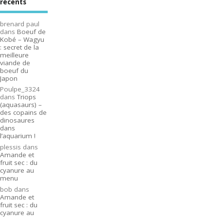
récents
brenard paul
dans
Boeuf de
Kobé – Wagyu
: secret de la
meilleure
viande de
boeuf du
Japon
Poulpe_3324
dans
Triops
(aquasaurs) –
des copains de
dinosaures
dans
l’aquarium !
plessis
dans
Amande et
fruit sec : du
cyanure au
menu
bob
dans
Amande et
fruit sec : du
cyanure au