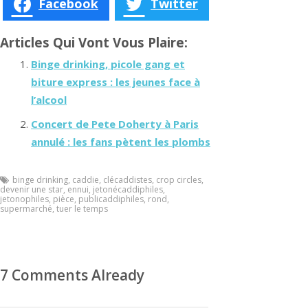
Facebook
Twitter
Articles Qui Vont Vous Plaire:
Binge drinking, picole gang et
biture express : les jeunes face à
l’alcool
Concert de Pete Doherty à Paris
annulé : les fans pètent les plombs
binge drinking
,
caddie
,
clécaddistes
,
crop circles
,
devenir une star
,
ennui
,
jetonécaddiphiles
,
jetonophiles
,
pièce
,
publicaddiphiles
,
rond
,
supermarché
,
tuer le temps
7 Comments Already