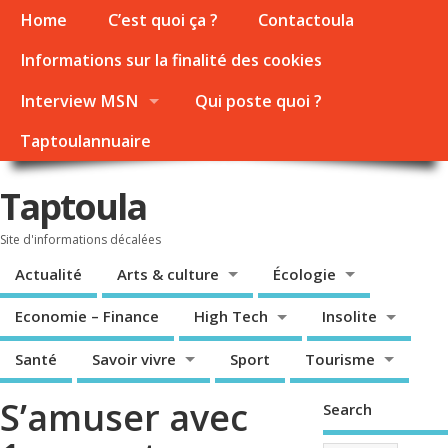
Home
C’est quoi ça ?
Contactoula
Informations sur la finalité des cookies
Interview MSN
Qui poste quoi ?
Taptoulannuaire
Taptoula
Site d'informations décalées
Actualité
Arts & culture
Écologie
Economie – Finance
High Tech
Insolite
Santé
Savoir vivre
Sport
Tourisme
S’amuser avec
Search