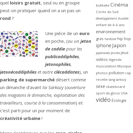
quel
loisirs gratuit
, seul ou en groupe
Cinéma
bukkake
peut-on pratiquer quand on a un pas un
Corée du Sud
rond
?
développement durable
enfant de 4-6 ans
environnement
Une pièce de un
euro
gras
hip hop
hardcore
en poche, (
ou un
jeton
Japon
iphone
de caddie
pour les
jeux
japonaises
jeunes
publicaddiphiles
,
vidéos
légende
jetonophiles
,
musculation
Musique
jetonécaddiphiles
et autre
clécaddistes
), un
pollution
photos
rap
parking de supermarché
désert comme
recette
sang
sarkozy
sexe
un dimanche d’avant
loi Sarkozy
(
ouverture
skateboard
sport de glisse
USA
des magasins le dimanche, exploitation des
vidéo
Écologie
travailleurs, course à la consommation
) et
c’est parti pour un pur moment de
créativité urbaine
!