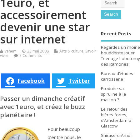
1euro, et
accessoirement
devenir une star
Recent Posts
sur internet
Regardez un moine
vehem
23 mai 2008
Arts & culture
,
Savoir
bouddhiste jouer
vivre
7 Comments
Teenage Lobotomy
des Ramones
Bureau d’études
carrosserie
Facebook
Twitter
Produire sa
spiruline à la
Passer un dimanche créatif
maison ?
avec 1euro, et créez le buzz
Le retour des
planétaire !
bières fortes,
d’Amsterdam à
Glascow
Pour beaucoup
Shiraseru Amu :
d’entre nous, le