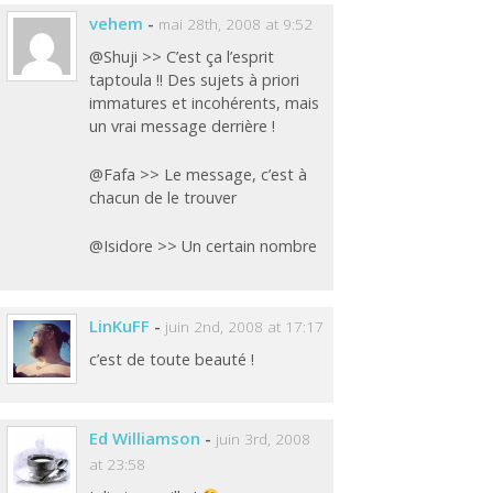
vehem
-
mai 28th, 2008 at 9:52
@Shuji >> C’est ça l’esprit
taptoula !! Des sujets à priori
immatures et incohérents, mais
un vrai message derrière !
@Fafa >> Le message, c’est à
chacun de le trouver
@Isidore >> Un certain nombre
LinKuFF
-
juin 2nd, 2008 at 17:17
c’est de toute beauté !
Ed Williamson
-
juin 3rd, 2008
at 23:58