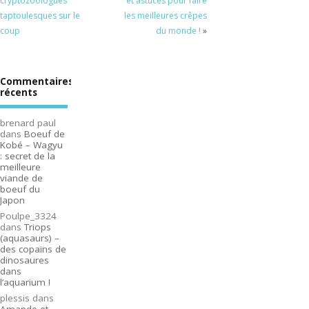
cryptozoologues
et astuces pour faire
taptoulesques sur le
les meilleures crêpes
coup
du monde !
»
Commentaires
récents
brenard paul
dans
Boeuf de
Kobé – Wagyu
: secret de la
meilleure
viande de
boeuf du
Japon
Poulpe_3324
dans
Triops
(aquasaurs) –
des copains de
dinosaures
dans
l’aquarium !
plessis
dans
Amande et