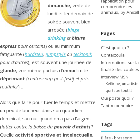
l’application pour
dimanche
, veille de
comprendre les
animaux, by Anicall
lundi et lendemain de
soirée souvent bien
arrosée (
binge
Pages
drinking
et
biture
express
pour certains
) ou au minimum
C’est quoi ça ?
fatiguante (
hardstep
,
jumpstyle
ou
tecktonik
Contactoula
pour d’autres
), est souvent une journée de
Informations sur la
finalité des cookies
glande
, voir même parfois d’
ennui
limite
Interview MSN
déprimant
(
contre-coup post-festif et pré-
Keflione, un artiste
routinier
)…
qui tape tout là
Qui poste quoi ?
Alors que faire pour tuer le temps et mettre
Taptoulannuaire
un peu de bonheur dans son quotidien
dominical, surtout quand on a pas d’argent
Tags
(
lutter contre la baisse du
pouvoir d’achat
) ?
Quelle
activité sportive et intelectuelle
,
Bière - brasserie