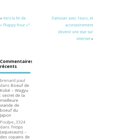
«
Vers la fin de
S’amuser avec 1euro, et
« l’happy hour »?
accessoirement
devenir une star sur
internet
»
Commentaires
récents
brenard paul
dans
Boeuf de
Kobé – Wagyu
: secret de la
meilleure
viande de
boeuf du
Japon
Poulpe_3324
dans
Triops
(aquasaurs) –
des copains de