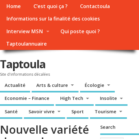
Home
C’est quoi ça ?
Contactoula
Informations sur la finalité des cookies
Interview MSN
Qui poste quoi ?
Taptoulannuaire
Taptoula
Site d'informations décalées
Actualité
Arts & culture
Écologie
Economie – Finance
High Tech
Insolite
Santé
Savoir vivre
Sport
Tourisme
Nouvelle variété
Search