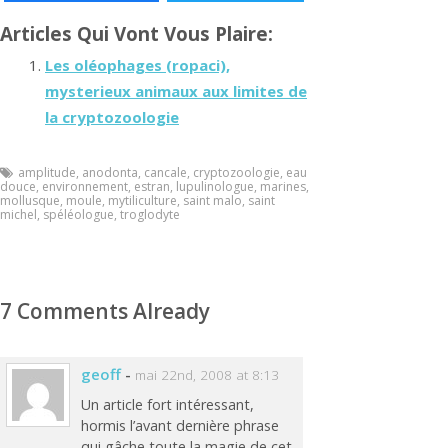
Articles Qui Vont Vous Plaire:
Les oléophages (ropaci),
mysterieux animaux aux limites de
la cryptozoologie
amplitude
,
anodonta
,
cancale
,
cryptozoologie
,
eau
douce
,
environnement
,
estran
,
lupulinologue
,
marines
,
mollusque
,
moule
,
mytiliculture
,
saint malo
,
saint
michel
,
spéléologue
,
troglodyte
7 Comments Already
geoff
-
mai 22nd, 2008 at 8:13
Un article fort intéressant,
hormis l’avant dernière phrase
qui gâche toute la magie de cet