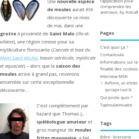
Une
nouvelle espèce
l’application pour
comprendre les
de moules
aurait été
animaux, by Anicall
découverte ce mois
de mai, dans une
Pages
grotte
à proximité de
Saint Malo
(
Ille-et-
vilaine
), une région connue pour sa
C’est quoi ça ?
mytiliculture florissante (
Cancale et baie du
Contactoula
Mont Saint Michel
, bassin ostréicole, mytilicole
Informations sur la
et aquacole
) – alors que la
saison des
finalité des cookies
moules
arrive à grand pas, revenons
Interview MSN
ensemble sur cette exceptionnelle
Keflione, un artiste
découverte…
qui tape tout là
Qui poste quoi ?
Taptoulannuaire
C’est complètement par
hazard que Thomas J.,
spéléologue amateur
et
Tags
gros mangeur de
moules
Bière - brasserie
frites mayonaise
, a fait