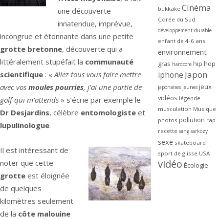
Cinéma
bukkake
une découverte
Corée du Sud
innatendue, imprévue,
développement durable
incongrue et étonnante dans une petite
enfant de 4-6 ans
grotte bretonne
, découverte qui a
environnement
littéralement stupéfait la
communauté
gras
hip hop
hardcore
Japon
iphone
scientifique
: «
Allez tous vous faire mettre
jeux
avec vos
moules pourries
, j’ai une partie de
japonaises
jeunes
vidéos
légende
golf qui m’attends
» s’écrie par exemple le
musculation
Musique
Dr Desjardins
, célèbre
entomologiste
et
pollution
photos
rap
lupulinologue
.
recette
sang
sarkozy
sexe
skateboard
Il est intéressant de
sport de glisse
USA
vidéo
noter que cette
Écologie
grotte
est éloignée
de quelques
kilomètres seulement
de la
côte malouine