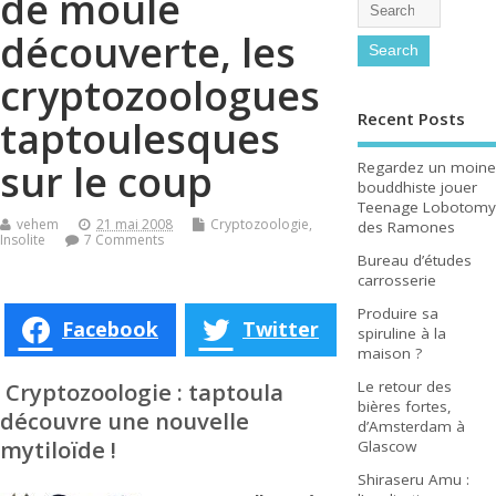
de moule
découverte, les
cryptozoologues
Recent Posts
taptoulesques
sur le coup
Regardez un moine
bouddhiste jouer
Teenage Lobotomy
vehem
21 mai 2008
Cryptozoologie
,
des Ramones
Insolite
7 Comments
Bureau d’études
carrosserie
Produire sa
Facebook
Twitter
spiruline à la
maison ?
Cryptozoologie : taptoula
Le retour des
bières fortes,
découvre une nouvelle
d’Amsterdam à
mytiloïde !
Glascow
Shiraseru Amu :