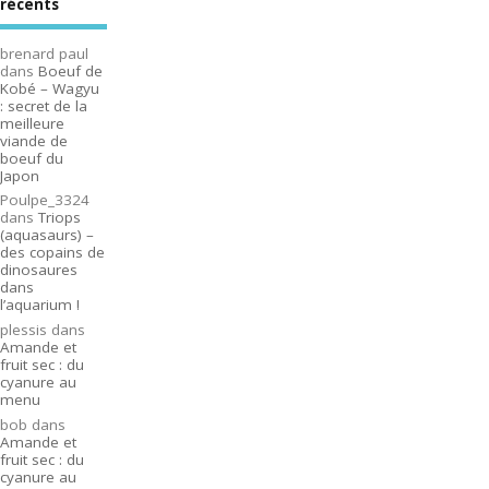
récents
brenard paul
dans
Boeuf de
Kobé – Wagyu
: secret de la
meilleure
viande de
boeuf du
Japon
Poulpe_3324
dans
Triops
(aquasaurs) –
des copains de
dinosaures
dans
l’aquarium !
plessis
dans
Amande et
fruit sec : du
cyanure au
menu
bob
dans
Amande et
fruit sec : du
cyanure au