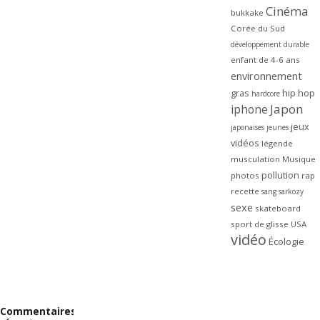
Cinéma
bukkake
Corée du Sud
développement durable
enfant de 4-6 ans
environnement
gras
hip hop
hardcore
Japon
iphone
jeux
japonaises
jeunes
vidéos
légende
musculation
Musique
pollution
photos
rap
recette
sang
sarkozy
sexe
skateboard
sport de glisse
USA
vidéo
Écologie
Commentaires