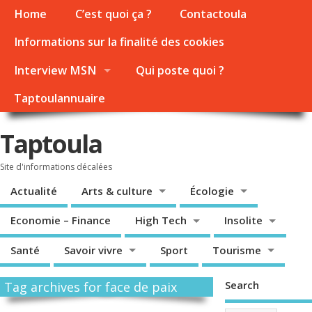
Home
C’est quoi ça ?
Contactoula
Informations sur la finalité des cookies
Interview MSN
Qui poste quoi ?
Taptoulannuaire
Taptoula
Site d'informations décalées
Actualité
Arts & culture
Écologie
Economie – Finance
High Tech
Insolite
Santé
Savoir vivre
Sport
Tourisme
Search
Tag archives for face de paix