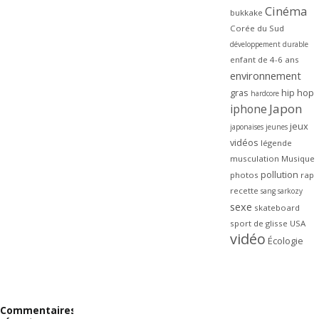
Cinéma
bukkake
Corée du Sud
développement durable
enfant de 4-6 ans
environnement
gras
hip hop
hardcore
Japon
iphone
jeux
japonaises
jeunes
vidéos
légende
musculation
Musique
pollution
photos
rap
recette
sang
sarkozy
sexe
skateboard
sport de glisse
USA
vidéo
Écologie
Commentaires