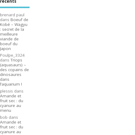
récents
brenard paul
dans
Boeuf de
Kobé – Wagyu
: secret de la
meilleure
viande de
boeuf du
Japon
Poulpe_3324
dans
Triops
(aquasaurs) –
des copains de
dinosaures
dans
l’aquarium !
plessis
dans
Amande et
fruit sec : du
cyanure au
menu
bob
dans
Amande et
fruit sec : du
cyanure au