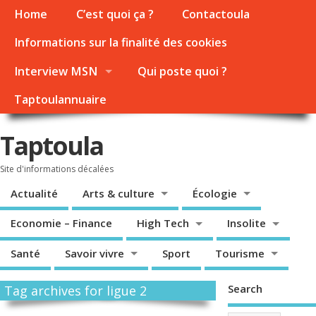
Home
C’est quoi ça ?
Contactoula
Informations sur la finalité des cookies
Interview MSN
Qui poste quoi ?
Taptoulannuaire
Taptoula
Site d'informations décalées
Actualité
Arts & culture
Écologie
Economie – Finance
High Tech
Insolite
Santé
Savoir vivre
Sport
Tourisme
Search
Tag archives for ligue 2