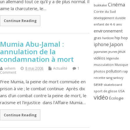
un allemand tout ce qu'il y a de plus normal. Il
Cinéma
bukkake
aime la charcuterie, le…
Corée du Sud
développement durable
Continue Reading
enfant de 4-6 ans
environnement
gras
hip hop
hardcore
Mumia Abu-Jamal :
Japon
iphone
annulation de la
jeux
japonaises
jeunes
condamnation à mort
vidéos
légende
musculation
Musique
vehem
8 mai 2008
Actualité
1
pollution
photos
rap
Comment
recette
sang
sarkozy
Free Mumia, la peine de mort commuée en
sexe
skateboard
prison à vie ; le combat continue Après dix
sport de glisse
USA
ans d'un combat contre la peine de mort, le
vidéo
Écologie
racisme et l'injustice dans l'Affaire Mumia…
Continue Reading