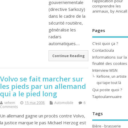
l’application pour
gouvernementale
comprendre les
(directive Sarkozy)
animaux, by Anicall
dans le cadre de la
sécurité routière,
généralise les
Pages
radars
automatiques.…
C’est quoi ça ?
Contactoula
Continue Reading
Informations sur la
finalité des cookies
Interview MSN
Keflione, un artiste
Volvo se fait marcher sur
qui tape tout là
les pieds par un allemand
Qui poste quoi ?
qui a le pied long
Taptoulannuaire
vehem
15 mai 2008
Automobile
6
Comments
Tags
Un allemand gagne un procès contre Volvo,
la justice marque le pas Michael Herzog est
Bière - brasserie