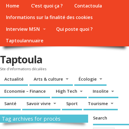
Home
C’est quoi ça ?
Contactoula
Informations sur la finalité des cookies
Interview MSN
Qui poste quoi ?
Taptoulannuaire
Taptoula
Site d'informations décalées
Actualité
Arts & culture
Écologie
Economie – Finance
High Tech
Insolite
Santé
Savoir vivre
Sport
Tourisme
Search
Tag archives for procès