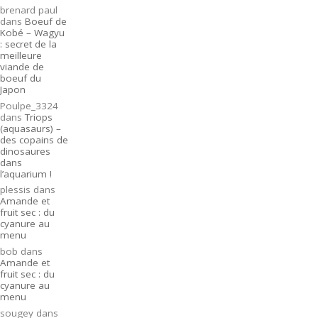
brenard paul
dans
Boeuf de
Kobé – Wagyu
: secret de la
meilleure
viande de
boeuf du
Japon
Poulpe_3324
dans
Triops
(aquasaurs) –
des copains de
dinosaures
dans
l’aquarium !
plessis
dans
Amande et
fruit sec : du
cyanure au
menu
bob
dans
Amande et
fruit sec : du
cyanure au
menu
sougey
dans