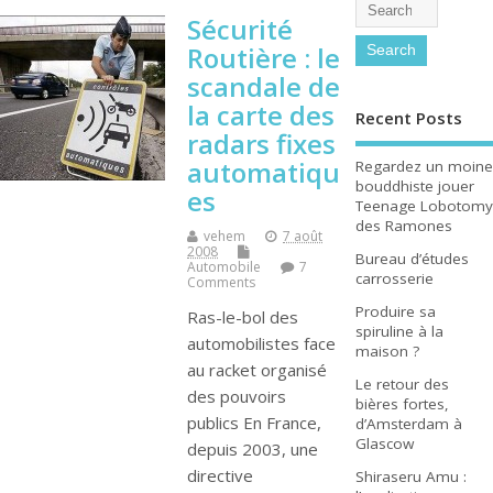
Sécurité
Routière : le
scandale de
la carte des
Recent Posts
radars fixes
automatiqu
Regardez un moine
bouddhiste jouer
es
Teenage Lobotomy
des Ramones
vehem
7 août
2008
Bureau d’études
Automobile
7
carrosserie
Comments
Produire sa
Ras-le-bol des
spiruline à la
automobilistes face
maison ?
au racket organisé
Le retour des
des pouvoirs
bières fortes,
publics En France,
d’Amsterdam à
Glascow
depuis 2003, une
directive
Shiraseru Amu :