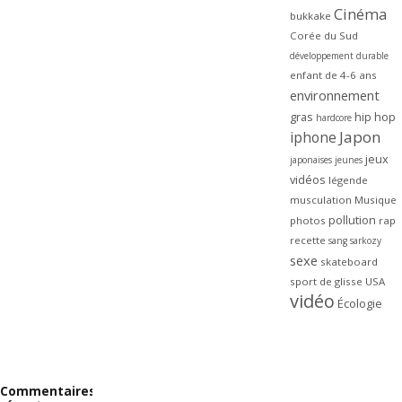
Cinéma
bukkake
Corée du Sud
développement durable
enfant de 4-6 ans
environnement
gras
hip hop
hardcore
Japon
iphone
jeux
japonaises
jeunes
vidéos
légende
musculation
Musique
pollution
photos
rap
recette
sang
sarkozy
sexe
skateboard
sport de glisse
USA
vidéo
Écologie
Commentaires