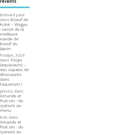
récents
brenard paul
dans
Boeuf de
Kobé – Wagyu
: secret de la
meilleure
viande de
boeuf du
Japon
Poulpe_3324
dans
Triops
(aquasaurs) –
des copains de
dinosaures
dans
l’aquarium !
plessis
dans
Amande et
fruit sec : du
cyanure au
menu
bob
dans
Amande et
fruit sec : du
cyanure au