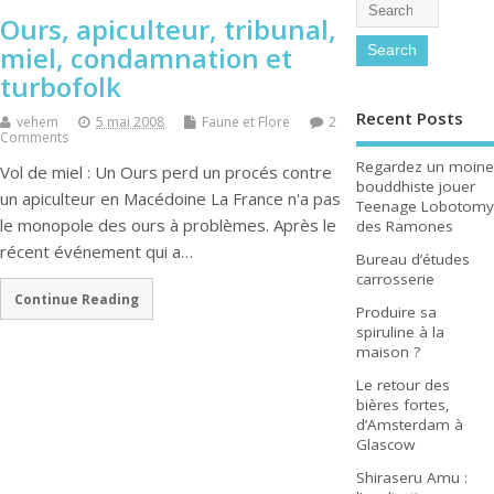
Ours, apiculteur, tribunal,
miel, condamnation et
turbofolk
Recent Posts
vehem
5 mai 2008
Faune et Flore
2
Comments
Regardez un moine
Vol de miel : Un Ours perd un procés contre
bouddhiste jouer
un apiculteur en Macédoine La France n'a pas
Teenage Lobotomy
le monopole des ours à problèmes. Après le
des Ramones
récent événement qui a…
Bureau d’études
carrosserie
Continue Reading
Produire sa
spiruline à la
maison ?
Le retour des
bières fortes,
d’Amsterdam à
Glascow
Shiraseru Amu :