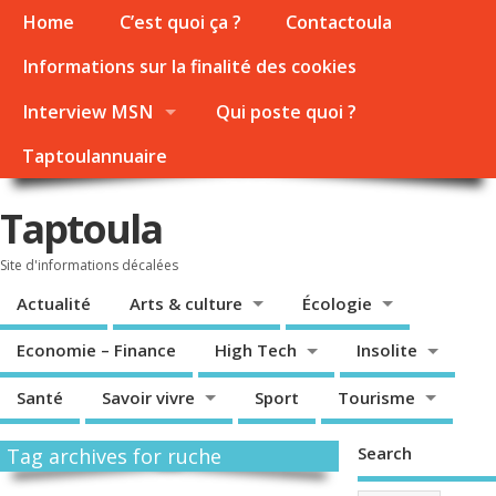
Home
C’est quoi ça ?
Contactoula
Informations sur la finalité des cookies
Interview MSN
Qui poste quoi ?
Taptoulannuaire
Taptoula
Site d'informations décalées
Actualité
Arts & culture
Écologie
Economie – Finance
High Tech
Insolite
Santé
Savoir vivre
Sport
Tourisme
Search
Tag archives for ruche