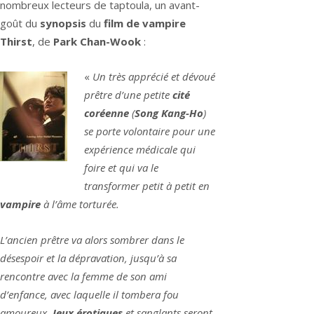
nombreux lecteurs de taptoula, un avant-
goût du
synopsis
du
film de vampire
Thirst
, de
Park Chan-Wook
:
«
Un très apprécié et dévoué
prêtre d’une petite
cité
coréenne
(
Song Kang-Ho
)
se porte volontaire pour une
expérience médicale qui
foire et qui va le
transformer petit à petit en
vampire
à l’âme torturée.
L’ancien prêtre va alors sombrer dans le
désespoir et la dépravation, jusqu’à sa
rencontre avec la femme de son ami
d’enfance, avec laquelle il tombera fou
amoureux.
Jeux érotiques
et sanglants seront