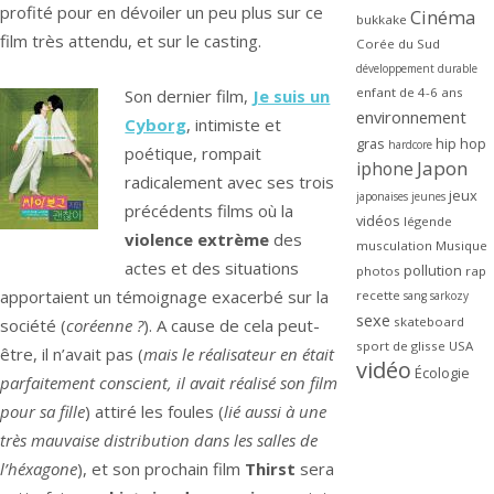
profité pour en dévoiler un peu plus sur ce
Cinéma
bukkake
film très attendu, et sur le casting.
Corée du Sud
développement durable
enfant de 4-6 ans
Son dernier film,
Je suis un
environnement
Cyborg
, intimiste et
gras
hip hop
hardcore
poétique, rompait
Japon
iphone
radicalement avec ses trois
jeux
japonaises
jeunes
précédents films où la
vidéos
légende
violence extrème
des
musculation
Musique
actes et des situations
pollution
photos
rap
apportaient un témoignage exacerbé sur la
recette
sang
sarkozy
sexe
skateboard
société (
coréenne ?
). A cause de cela peut-
sport de glisse
USA
être, il n’avait pas (
mais le réalisateur en était
vidéo
Écologie
parfaitement conscient, il avait réalisé son film
pour sa fille
) attiré les foules (
lié aussi à une
très mauvaise distribution dans les salles de
l’héxagone
), et son prochain film
Thirst
sera