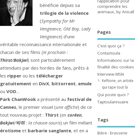
l’application pour
bénéficie depuis sa
comprendre les
animaux, by Anicall
trilogie de la violence
(
Sympathy for Mr
Vengeance, Old Boy, Lady
Pages
Vengeance
) d’une
véritable reconnaissance internationale et
C’est quoi ça ?
chacun de ses films (
le prochain :
Contactoula
Thirst
/
Bakjwi
) sont particulièrement
Informations sur la
finalité des cookies
attendues par des hordes de fans, prêts à
Interview MSN
les
ripper
ou les
télécharger
Keflione, un artiste
gratuitement
en
DivX
,
bittorrent
,
emule
qui tape tout là
ou
VOD
…
Qui poste quoi ?
Park ChanWook
a présenté au
festival de
Taptoulannuaire
Cannes
, le premier visuel (
une affiche
) de ce
tout nouveau projet :
Thirst
(
en
coréen
,
Tags
Bakjwi
/
박쥐
: la chauve-souris
) un film mélant
érotisme
et
barbarie sanglante
, et en a
Bière - brasserie