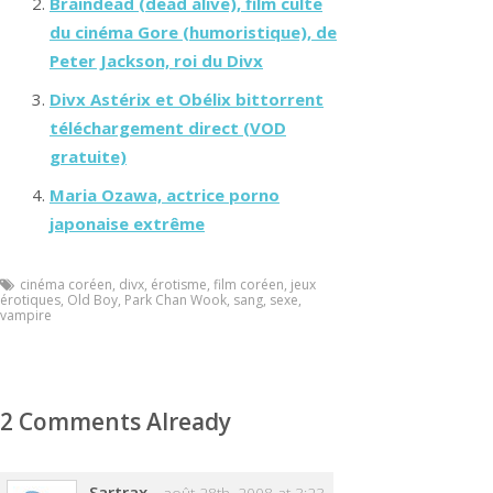
Braindead (dead alive), film culte
du cinéma Gore (humoristique), de
Peter Jackson, roi du Divx
Divx Astérix et Obélix bittorrent
téléchargement direct (VOD
gratuite)
Maria Ozawa, actrice porno
japonaise extrême
cinéma coréen
,
divx
,
érotisme
,
film coréen
,
jeux
érotiques
,
Old Boy
,
Park Chan Wook
,
sang
,
sexe
,
vampire
2 Comments Already
Sartrax
-
août 28th, 2008 at 3:23