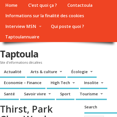
Home
C’est quoi ça ?
Contactoula
Informations sur la finalité des cookies
Interview MSN
Qui poste quoi ?
Taptoulannuaire
Taptoula
Site d'informations décalées
Actualité
Arts & culture
Écologie
Economie – Finance
High Tech
Insolite
Santé
Savoir vivre
Sport
Tourisme
Thirst, Park
Search