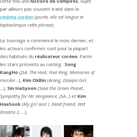
cette fois une
histoire de vampires
, sujet
par ailleurs pas souvent traité dans le
cinéma coréen
(
purée, elle est longue et
taptoulesque cette phrase
).
Le tournage a commencé le mois dernier, et
les acteurs confirmés sont pour la plupart
des habitués du
réalisateur coréen
. Parmi
les stars présents au casting :
Song
KangHo
(
JSA, The Host, Fool King, Memories of
murder…
),
Kim OkBin
(
Arang, Dasepo Girl,
…
),
Sin HaGyoon
(
Save the Green Planet,
Sympathy for Mr Vengeance, JSA…
) et
Kim
HaeSook
(
My girl and I, Dead friend, Wet
Dreams 2, …
).