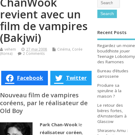
ChanWook
revient avec un
film de vampires
Recent Posts
(Bakjwi)
Regardez un moine
vehem
27 mai 2008
Cinéma
,
Corée
bouddhiste jouer
(Korea)
2 Comments
Teenage Lobotomy
des Ramones
Bureau d’études
carrosserie
Facebook
Twitter
Produire sa
spiruline à la
Nouveau film de vampires
maison ?
coréens, par le réalisateur de
Le retour des
Old Boy
bières fortes,
d’Amsterdam à
Glascow
Park Chan-Wook
le
Shiraseru Amu :
réalisateur coréen
,