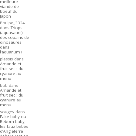
meilleure
viande de
boeuf du
Japon
Poulpe_3324
dans
Triops
(aquasaurs) –
des copains de
dinosaures
dans
l’aquarium !
plessis
dans
Amande et
fruit sec : du
cyanure au
menu
bob
dans
Amande et
fruit sec : du
cyanure au
menu
sougey
dans
Fake baby ou
Reborn baby,
les faux bébés
d’Angleterre
débarquent en